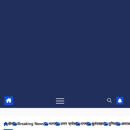
होम
Breaking News
भारत
उत्तर प्रदेश
राज्य
बुलंदशहर
दुनिया
अपरा