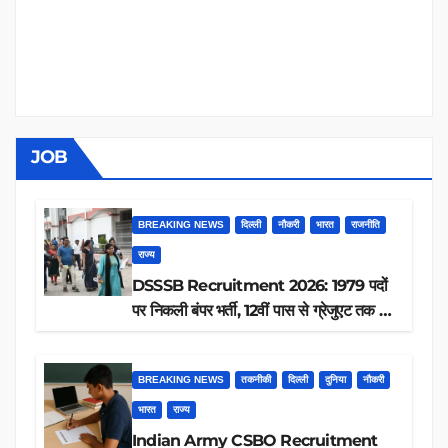
JOB
BREAKING NEWS
दिल्ली
नौकरी
भारत
राजनीति
राज्य
DSSSB Recruitment 2026: 1979 पदों
पर निकली बंपर भर्ती, 12वीं पास से ग्रेजुएट तक करें
आवेदन, जानें पूरी डिटेल
BREAKING NEWS
तकनीकी
दिल्ली
दुनिया
नौकरी
भारत
राज्य
Indian Army CSBO Recruitment