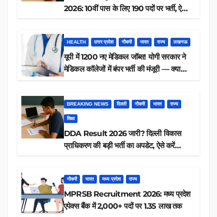
2026: 10वीं पास के लिए 190 पदों पर भर्ती, ऐसे
करें आवेदन
HEALTH
उत्तर प्रदेश
नौकरी
भारत
राज्य
लखनऊ
यूपी में 1200 नए मेडिकल जॉब्स! योगी सरकार ने
मेडिकल कॉलेजों में बंपर भर्ती की मंजूरी — क्या
आप पात्र हैं?
BREAKING NEWS
दिल्ली
नौकरी
भारत
राज्य
शिक्षा
DDA Result 2026 जारी? दिल्ली विकास
प्राधिकरण की बड़ी भर्ती का अपडेट, ऐसे करें
रिजल्ट चेक
नौकरी
भारत
मध्य प्रदेश
राज्य
MPRSB Recruitment 2026: मध्य प्रदेश
एपेक्स बैंक में 2,000+ पदों पर 1.35 लाख तक