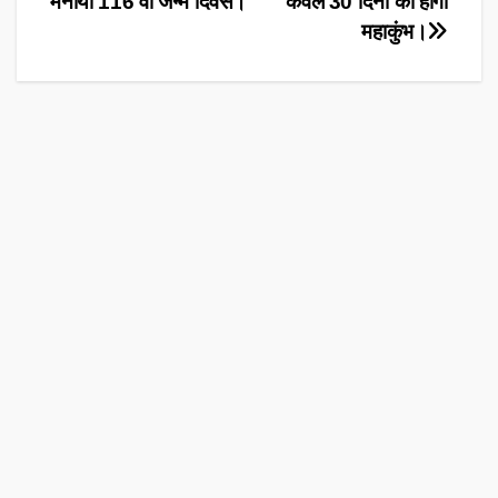
मनाया 116 वा जन्म दिवस।
केवल 30 दिनों का होगा
navigation
महाकुंभ।