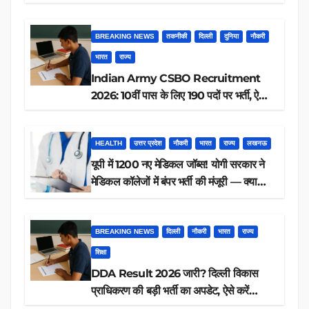
आवेदन, जानें पूरी डिटेल
BREAKING NEWS
तकनीकी
दिल्ली
दुनिया
नौकरी
भारत
राज्य
Indian Army CSBO Recruitment
2026: 10वीं पास के लिए 190 पदों पर भर्ती, ऐसे
करें आवेदन
HEALTH
उत्तर प्रदेश
नौकरी
भारत
राज्य
लखनऊ
यूपी में 1200 नए मेडिकल जॉब्स! योगी सरकार ने
मेडिकल कॉलेजों में बंपर भर्ती की मंजूरी — क्या
आप पात्र हैं?
BREAKING NEWS
दिल्ली
नौकरी
भारत
राज्य
शिक्षा
DDA Result 2026 जारी? दिल्ली विकास
प्राधिकरण की बड़ी भर्ती का अपडेट, ऐसे करें
रिजल्ट चेक