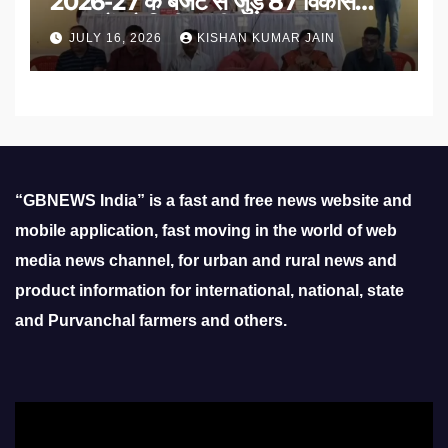
2026-27 के बजट से जुड़े 87 विकास
प्रस्तावों को मिली मंजूरी
JULY 16, 2026
KISHAN KUMAR JAIN
“GBNEWS India” is a fast and free news website and
mobile application, fast moving in the world of web
media news channel, for urban and rural news and
product information for international, national, state
and Purvanchal farmers and others.
Video
Player