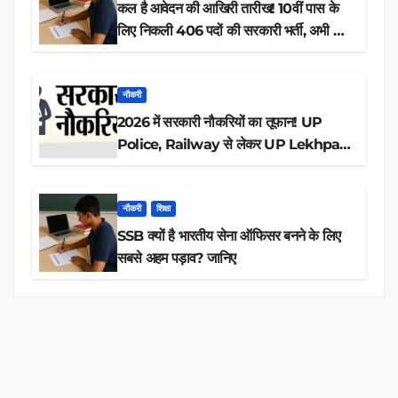
कल है आवेदन की आखिरी तारीख! 10वीं पास के
लिए निकली 406 पदों की सरकारी भर्ती, अभी करें
आवेदन
नौकरी
2026 में सरकारी नौकरियों का तूफान! UP
Police, Railway से लेकर UP Lekhpal
तक 84,000+ पदों के लिए drive शुरू
नौकरी
शिक्षा
SSB क्यों है भारतीय सेना ऑफिसर बनने के लिए
सबसे अहम पड़ाव? जानिए