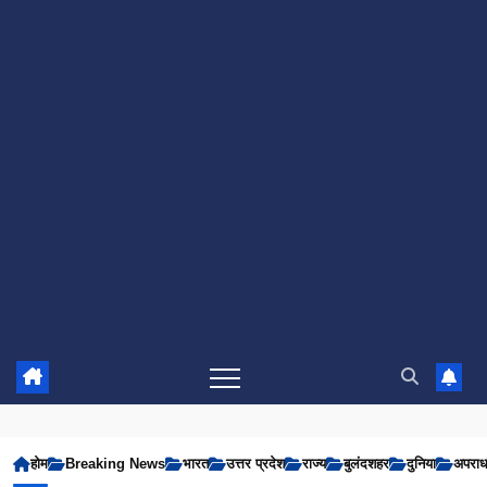
होम
Breaking News
भारत
उत्तर प्रदेश
राज्य
बुलंदशहर
दुनिया
अपरा