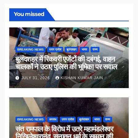
You missed
BREAKING NEWS
उत्तर प्रदेश
बुलंदशहर
भारत
राज्य
बुलंदशहर में रिकवरी एजेंटों की दबंगई, वाहन
चालकों ने उठाए पुलिस की भूमिका पर सवाल
JULY 31, 2026
KISHAN KUMAR JAIN
BREAKING NEWS
अपराध
उत्तर प्रदेश
बुलंदशहर
भारत
राज्य
संत रामपाल के विरोध में उतरे महामंडलेश्वर
निखिलेश्वरानंद, सनातन धर्म के सम्मान की