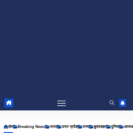
होम
Breaking News
भारत
उत्तर प्रदेश
राज्य
बुलंदशहर
दुनिया
अपरा