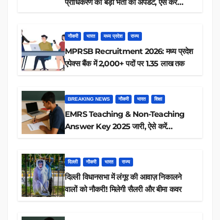
प्राधिकरण की बड़ी भर्ती का अपडेट, ऐसे करें
रिजल्ट चेक
नौकरी
भारत
मध्य प्रदेश
राज्य
MPRSB Recruitment 2026: मध्य प्रदेश
एपेक्स बैंक में 2,000+ पदों पर 1.35 लाख तक
BREAKING NEWS
नौकरी
भारत
शिक्षा
EMRS Teaching & Non-Teaching
Answer Key 2025 जारी, ऐसे करें
डाउनलोड
दिल्ली
नौकरी
भारत
राज्य
दिल्ली विधानसभा में लंगूर की आवाज़ निकालने
वालों को नौकरी! मिलेगी सैलरी और बीमा कवर