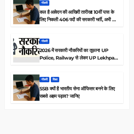
नौकरी
कल है आवेदन की आखिरी तारीख! 10वीं पास के
लिए निकली 406 पदों की सरकारी भर्ती, अभी करें
आवेदन
नौकरी
2026 में सरकारी नौकरियों का तूफान! UP
Police, Railway से लेकर UP Lekhpal
तक 84,000+ पदों के लिए drive शुरू
नौकरी
शिक्षा
SSB क्यों है भारतीय सेना ऑफिसर बनने के लिए
सबसे अहम पड़ाव? जानिए