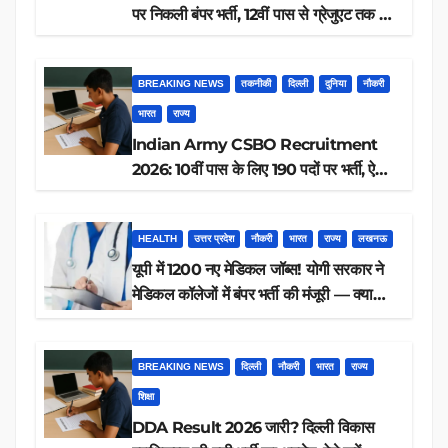
पर निकली बंपर भर्ती, 12वीं पास से ग्रेजुएट तक करें
आवेदन, जानें पूरी डिटेल
BREAKING NEWS
तकनीकी
दिल्ली
दुनिया
नौकरी
भारत
राज्य
Indian Army CSBO Recruitment
2026: 10वीं पास के लिए 190 पदों पर भर्ती, ऐसे
करें आवेदन
HEALTH
उत्तर प्रदेश
नौकरी
भारत
राज्य
लखनऊ
यूपी में 1200 नए मेडिकल जॉब्स! योगी सरकार ने
मेडिकल कॉलेजों में बंपर भर्ती की मंजूरी — क्या
आप पात्र हैं?
BREAKING NEWS
दिल्ली
नौकरी
भारत
राज्य
शिक्षा
DDA Result 2026 जारी? दिल्ली विकास