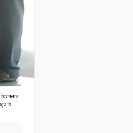
ा , किशनलाल
बहुत ही