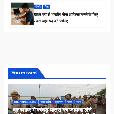
नौकरी
शिक्षा
SSB क्यों है भारतीय सेना ऑफिसर बनने के लिए
सबसे अहम पड़ाव? जानिए
You missed
BREAKING NEWS
उत्तर प्रदेश
बुलंदशहर
भारत
राज्य
बुलंदशहर में कांवड़ यात्रा का जायजा लेने