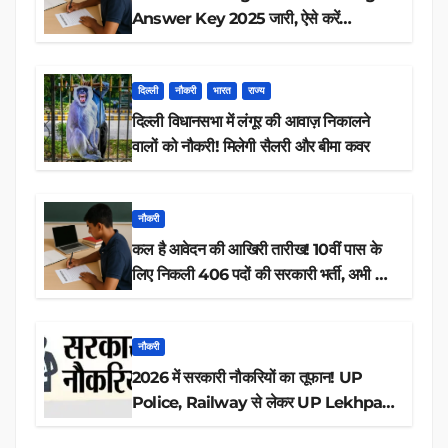
Answer Key 2025 जारी, ऐसे करें
डाउनलोड
दिल्ली
नौकरी
भारत
राज्य
दिल्ली विधानसभा में लंगूर की आवाज़ निकालने
वालों को नौकरी! मिलेगी सैलरी और बीमा कवर
नौकरी
कल है आवेदन की आखिरी तारीख! 10वीं पास के
लिए निकली 406 पदों की सरकारी भर्ती, अभी करें
आवेदन
नौकरी
2026 में सरकारी नौकरियों का तूफान! UP
Police, Railway से लेकर UP Lekhpal
तक 84,000+ पदों के लिए drive शुरू