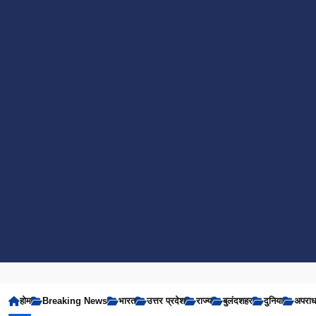
होम
Breaking News
भारत
उत्तर प्रदेश
राज्य
बुलंदशहर
दुनिया
अपरा