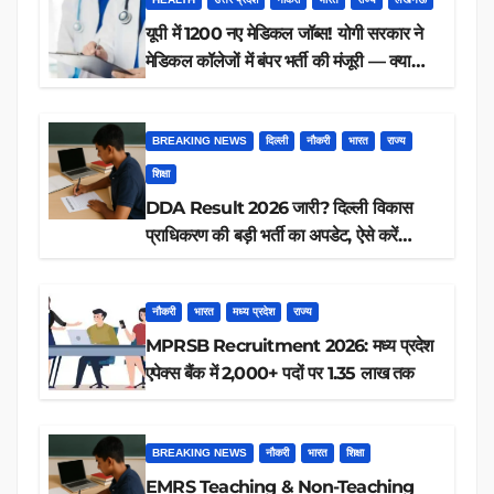
यूपी में 1200 नए मेडिकल जॉब्स! योगी सरकार ने
मेडिकल कॉलेजों में बंपर भर्ती की मंजूरी — क्या
आप पात्र हैं?
BREAKING NEWS
दिल्ली
नौकरी
भारत
राज्य
शिक्षा
DDA Result 2026 जारी? दिल्ली विकास
प्राधिकरण की बड़ी भर्ती का अपडेट, ऐसे करें
रिजल्ट चेक
नौकरी
भारत
मध्य प्रदेश
राज्य
MPRSB Recruitment 2026: मध्य प्रदेश
एपेक्स बैंक में 2,000+ पदों पर 1.35 लाख तक
BREAKING NEWS
नौकरी
भारत
शिक्षा
EMRS Teaching & Non-Teaching