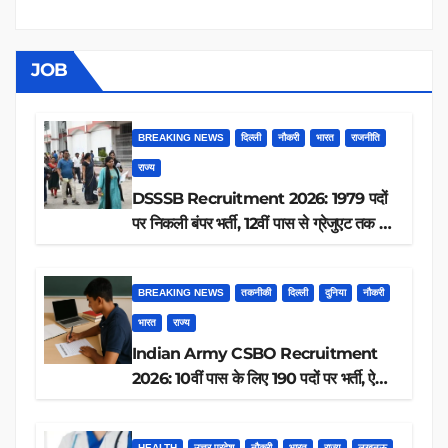
JOB
BREAKING NEWS
दिल्ली
नौकरी
भारत
राजनीति
राज्य
DSSSB Recruitment 2026: 1979 पदों
पर निकली बंपर भर्ती, 12वीं पास से ग्रेजुएट तक करें
आवेदन, जानें पूरी डिटेल
BREAKING NEWS
तकनीकी
दिल्ली
दुनिया
नौकरी
भारत
राज्य
Indian Army CSBO Recruitment
2026: 10वीं पास के लिए 190 पदों पर भर्ती, ऐसे
करें आवेदन
HEALTH
उत्तर प्रदेश
नौकरी
भारत
राज्य
लखनऊ