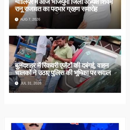
ग्वालियर में आज भाजयुमो जिला अध्यक्ष शिवम
रानू राजावत का पदभार ग्रहण समारोह
AUG 7, 2026
बुलंदशहर में रिकवरी एजेंटों की दबंगई, वाहन
चालकों ने उठाए पुलिस की भूमिका पर सवाल
JUL 31, 2026