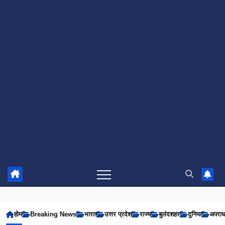
होम
Breaking News
भारत
उत्तर प्रदेश
राज्य
बुलंदशहर
दुनिया
अपरा