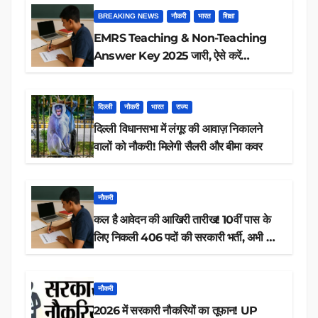
BREAKING NEWS
नौकरी
भारत
शिक्षा
EMRS Teaching & Non-Teaching
Answer Key 2025 जारी, ऐसे करें
डाउनलोड
दिल्ली
नौकरी
भारत
राज्य
दिल्ली विधानसभा में लंगूर की आवाज़ निकालने
वालों को नौकरी! मिलेगी सैलरी और बीमा कवर
नौकरी
कल है आवेदन की आखिरी तारीख! 10वीं पास के
लिए निकली 406 पदों की सरकारी भर्ती, अभी करें
आवेदन
नौकरी
2026 में सरकारी नौकरियों का तूफान! UP