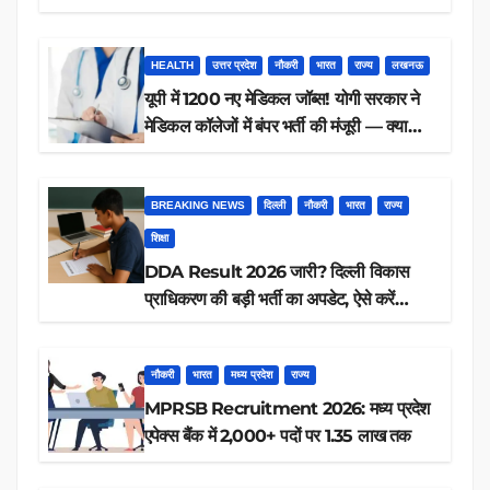
करें आवेदन
HEALTH
उत्तर प्रदेश
नौकरी
भारत
राज्य
लखनऊ
यूपी में 1200 नए मेडिकल जॉब्स! योगी सरकार ने
मेडिकल कॉलेजों में बंपर भर्ती की मंजूरी — क्या
आप पात्र हैं?
BREAKING NEWS
दिल्ली
नौकरी
भारत
राज्य
शिक्षा
DDA Result 2026 जारी? दिल्ली विकास
प्राधिकरण की बड़ी भर्ती का अपडेट, ऐसे करें
रिजल्ट चेक
नौकरी
भारत
मध्य प्रदेश
राज्य
MPRSB Recruitment 2026: मध्य प्रदेश
एपेक्स बैंक में 2,000+ पदों पर 1.35 लाख तक