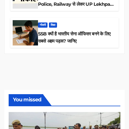
Police, Railway से लेकर UP Lekhpal
तक 84,000+ पदों के लिए drive शुरू
नौकरी
शिक्षा
SSB क्यों है भारतीय सेना ऑफिसर बनने के लिए
सबसे अहम पड़ाव? जानिए
You missed