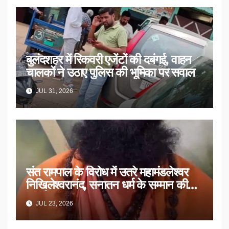
बुलंदशहर में रिकवरी एजेंटों की दबंगई, वाहन
चालकों ने उठाए पुलिस की भूमिका पर सवाल
JUL 31, 2026
संत रामपाल के विरोध में उतरे महामंडलेश्वर
निखिलेश्वरानंद, सनातन धर्म के सम्मान की
उठाई मांग
JUL 23, 2026