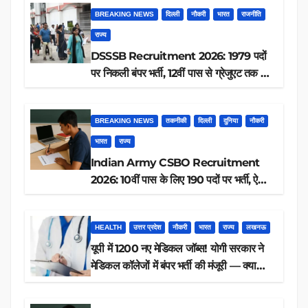
BREAKING NEWS
दिल्ली
नौकरी
भारत
राजनीति
राज्य
DSSSB Recruitment 2026: 1979 पदों
पर निकली बंपर भर्ती, 12वीं पास से ग्रेजुएट तक करें
आवेदन, जानें पूरी डिटेल
BREAKING NEWS
तकनीकी
दिल्ली
दुनिया
नौकरी
भारत
राज्य
Indian Army CSBO Recruitment
2026: 10वीं पास के लिए 190 पदों पर भर्ती, ऐसे
करें आवेदन
HEALTH
उत्तर प्रदेश
नौकरी
भारत
राज्य
लखनऊ
यूपी में 1200 नए मेडिकल जॉब्स! योगी सरकार ने
मेडिकल कॉलेजों में बंपर भर्ती की मंजूरी — क्या
आप पात्र हैं?