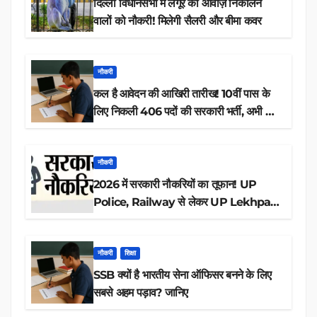
दिल्ली विधानसभा में लंगूर की आवाज़ निकालने
वालों को नौकरी! मिलेगी सैलरी और बीमा कवर
नौकरी
कल है आवेदन की आखिरी तारीख! 10वीं पास के
लिए निकली 406 पदों की सरकारी भर्ती, अभी करें
आवेदन
नौकरी
2026 में सरकारी नौकरियों का तूफान! UP
Police, Railway से लेकर UP Lekhpal
तक 84,000+ पदों के लिए drive शुरू
नौकरी
शिक्षा
SSB क्यों है भारतीय सेना ऑफिसर बनने के लिए
सबसे अहम पड़ाव? जानिए