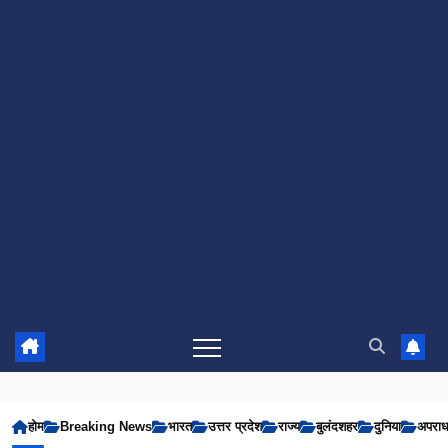
होम
Breaking News
भारत
उत्तर प्रदेश
राज्य
बुलंदशहर
दुनिया
अपरा