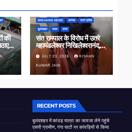
शहर
BREAKING NEWS
अपराध
उत्तर प्रदेश
बुलंदशहर
भारत
राज्य
ों की
संत रामपाल के विरोध में उतरे
उठाए
महामंडलेश्वर निखिलेश्वरानंद,
ाल
सनातन धर्म के सम्मान की उठाई
AN
JULY 23, 2026
KISHAN
मांग
KUMAR JAIN
RECENT POSTS
बुलंदशहर में कांवड़ यात्रा का जायजा लेने पहुंचे
एसपी ग्रामीण, गंगा घाटों पर कांवड़ियों से किया