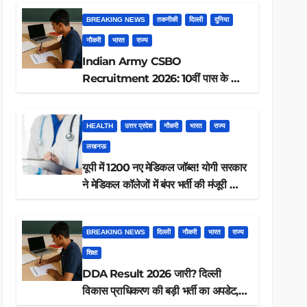
BREAKING NEWS
तकनीकी
दिल्ली
दुनिया
नौकरी
भारत
राज्य
Indian Army CSBO
Recruitment 2026: 10वीं पास के लिए
190 पदों पर भर्ती, ऐसे करें आवेदन
HEALTH
उत्तर प्रदेश
नौकरी
भारत
राज्य
लखनऊ
यूपी में 1200 नए मेडिकल जॉब्स! योगी सरकार
ने मेडिकल कॉलेजों में बंपर भर्ती की मंजूरी —
क्या आप पात्र हैं?
BREAKING NEWS
दिल्ली
नौकरी
भारत
राज्य
शिक्षा
DDA Result 2026 जारी? दिल्ली
विकास प्राधिकरण की बड़ी भर्ती का अपडेट,