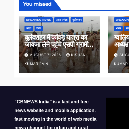
You missed
BREAKING NEWS
उत्तर प्रदेश
बुलंदशहर
BREAKI
भारत
राज्य
भारत
राज
बुलंदशहर में कांवड़ यात्रा का
ग्वालि
जायजा लेने पहुंचे एसपी ग्रामीण,
अध्यक्
गंगा घाटों पर कांवड़ियों से किया
पदभार
AUGUST 7, 2026
KISHAN
AUGU
संवाद
KUMAR JAIN
KUMAR 
Video
“GBNEWS India” is a fast and free
Player
news website and mobile application,
fast moving in the world of web media
news channel, for urban and rural