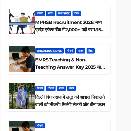
ऐसे करें रिजल्ट चेक
नौकरी
भारत
मध्य प्रदेश
राज्य
MPRSB Recruitment 2026: मध्य
प्रदेश एपेक्स बैंक में 2,000+ पदों पर 1.35
लाख तक
BREAKING NEWS
नौकरी
भारत
शिक्षा
EMRS Teaching & Non-
Teaching Answer Key 2025 जारी,
ऐसे करें डाउनलोड
दिल्ली
नौकरी
भारत
राज्य
दिल्ली विधानसभा में लंगूर की आवाज़ निकालने
वालों को नौकरी! मिलेगी सैलरी और बीमा कवर
नौकरी