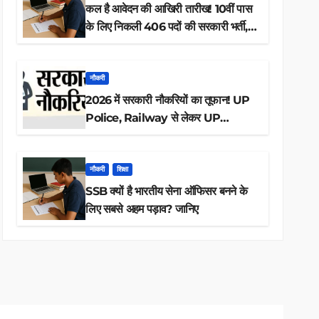
कल है आवेदन की आखिरी तारीख! 10वीं पास
के लिए निकली 406 पदों की सरकारी भर्ती,
अभी करें आवेदन
नौकरी
2026 में सरकारी नौकरियों का तूफान! UP
Police, Railway से लेकर UP
Lekhpal तक 84,000+ पदों के लिए
drive शुरू
नौकरी
शिक्षा
SSB क्यों है भारतीय सेना ऑफिसर बनने के
लिए सबसे अहम पड़ाव? जानिए