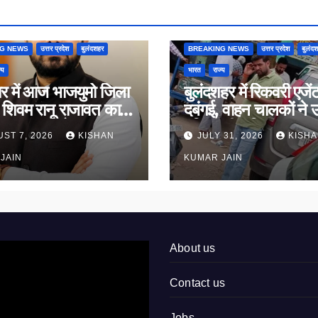
NG NEWS
उत्तर प्रदेश
बुलंदशहर
BREAKING NEWS
उत्तर प्रदेश
बुलंद
्य
भारत
राज्य
यर में आज भाजयुमो जिला
बुलंदशहर में रिकवरी एजेंट
ष शिवम रानू राजावत का
दबंगई, वाहन चालकों ने 
 ग्रहण समारोह
पुलिस की भूमिका पर सव
ST 7, 2026
KISHAN
JULY 31, 2026
KISH
JAIN
KUMAR JAIN
About us
Contact us
Jobs