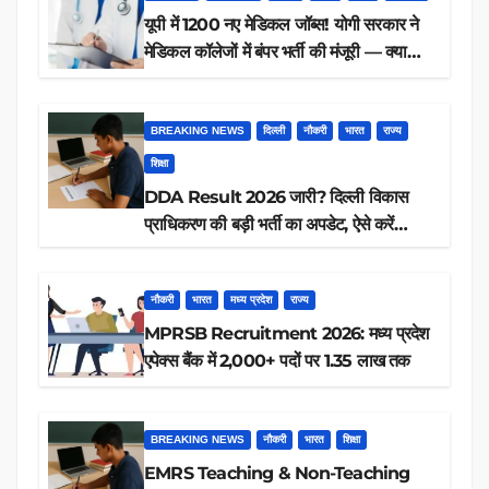
यूपी में 1200 नए मेडिकल जॉब्स! योगी सरकार ने
मेडिकल कॉलेजों में बंपर भर्ती की मंजूरी — क्या
आप पात्र हैं?
BREAKING NEWS
दिल्ली
नौकरी
भारत
राज्य
शिक्षा
DDA Result 2026 जारी? दिल्ली विकास
प्राधिकरण की बड़ी भर्ती का अपडेट, ऐसे करें
रिजल्ट चेक
नौकरी
भारत
मध्य प्रदेश
राज्य
MPRSB Recruitment 2026: मध्य प्रदेश
एपेक्स बैंक में 2,000+ पदों पर 1.35 लाख तक
BREAKING NEWS
नौकरी
भारत
शिक्षा
EMRS Teaching & Non-Teaching