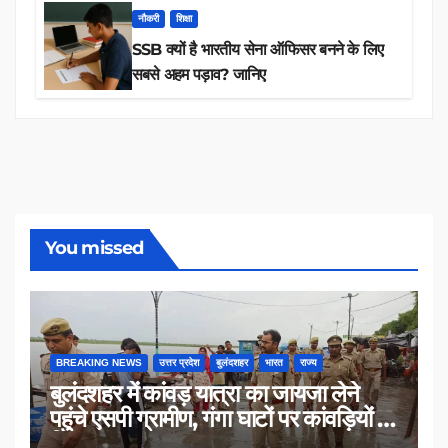
नौकरी
शिक्षा
SSB क्यों है भारतीय सेना ऑफिसर बनने के लिए
सबसे अहम पड़ाव? जानिए
You missed
BREAKING NEWS
उत्तर प्रदेश
बुलंदशहर
भारत
राज्य
बुलंदशहर में कांवड़ यात्रा का जायजा लेने
पहुंचे एसपी ग्रामीण, गंगा घाटों पर कांवड़ियों से
किया संवाद