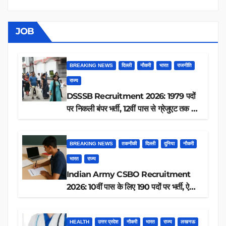
JOB
BREAKING NEWS
दिल्ली
नौकरी
भारत
राजनीति
राज्य
DSSSB Recruitment 2026: 1979 पदों
पर निकली बंपर भर्ती, 12वीं पास से ग्रेजुएट तक करें
आवेदन, जानें पूरी डिटेल
BREAKING NEWS
तकनीकी
दिल्ली
दुनिया
नौकरी
भारत
राज्य
Indian Army CSBO Recruitment
2026: 10वीं पास के लिए 190 पदों पर भर्ती, ऐसे
करें आवेदन
HEALTH
उत्तर प्रदेश
नौकरी
भारत
राज्य
लखनऊ