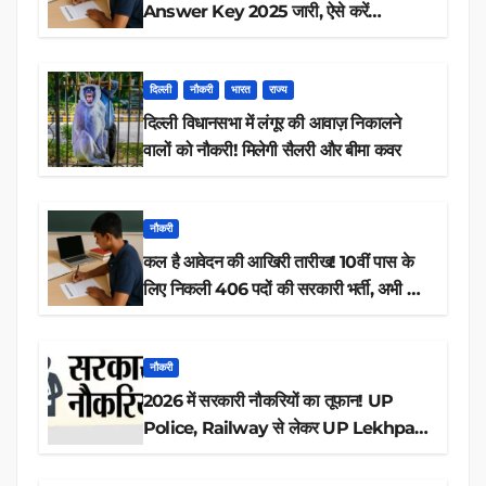
Answer Key 2025 जारी, ऐसे करें
डाउनलोड
दिल्ली
नौकरी
भारत
राज्य
दिल्ली विधानसभा में लंगूर की आवाज़ निकालने
वालों को नौकरी! मिलेगी सैलरी और बीमा कवर
नौकरी
कल है आवेदन की आखिरी तारीख! 10वीं पास के
लिए निकली 406 पदों की सरकारी भर्ती, अभी करें
आवेदन
नौकरी
2026 में सरकारी नौकरियों का तूफान! UP
Police, Railway से लेकर UP Lekhpal
तक 84,000+ पदों के लिए drive शुरू