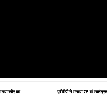
ा गया खीर का
एबीवीपी ने मनाया 75 वां स्वतंत्