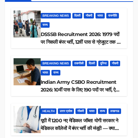
BREAKING NEWS
दिल्ली
नौकरी
भारत
राजनीति
राज्य
DSSSB Recruitment 2026: 1979 पदों
पर निकली बंपर भर्ती, 12वीं पास से ग्रेजुएट तक करें
आवेदन, जानें पूरी डिटेल
BREAKING NEWS
तकनीकी
दिल्ली
दुनिया
नौकरी
भारत
राज्य
Indian Army CSBO Recruitment
2026: 10वीं पास के लिए 190 पदों पर भर्ती, ऐसे
करें आवेदन
HEALTH
उत्तर प्रदेश
नौकरी
भारत
राज्य
लखनऊ
यूपी में 1200 नए मेडिकल जॉब्स! योगी सरकार ने
मेडिकल कॉलेजों में बंपर भर्ती की मंजूरी — क्या
आप पात्र हैं?