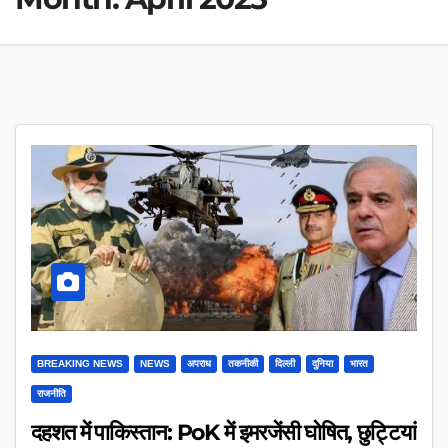
BREAKING NEWS
NEWS
अपराध
तकनीकी
दिल्ली
दुनिया
भारत
राजनीति
दहशत में पाकिस्तान: PoK में इमरजेंसी घोषित, छुट्टियां