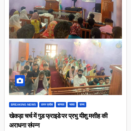
BREAKING NEWS
उत्तर प्रदेश
बागपत
भारत
राज्य
खेकड़ा चर्च में गुड फ्राइडे पर प्रभु यीशु मसीह की
अराधना संपन्न