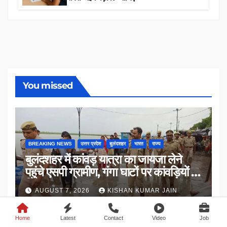
You missed
BREAKING NEWS
उत्तर प्रदेश
बुलंदशहर
भारत
राज्य
बुलंदशहर में कांवड़ यात्रा का जायजा लेने
पहुंचे एसपी ग्रामीण, गंगा घाटों पर कांवड़ियों से
किया संवाद
AUGUST 7, 2026
KISHAN KUMAR JAIN
Home
Latest
Contact
Video
Job