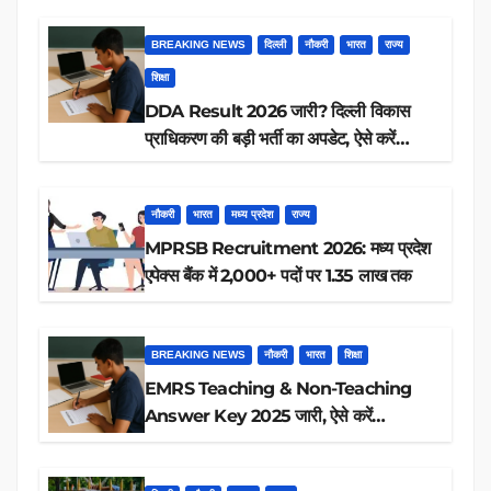
BREAKING NEWS
दिल्ली
नौकरी
भारत
राज्य
शिक्षा
DDA Result 2026 जारी? दिल्ली विकास
प्राधिकरण की बड़ी भर्ती का अपडेट, ऐसे करें
रिजल्ट चेक
नौकरी
भारत
मध्य प्रदेश
राज्य
MPRSB Recruitment 2026: मध्य प्रदेश
एपेक्स बैंक में 2,000+ पदों पर 1.35 लाख तक
BREAKING NEWS
नौकरी
भारत
शिक्षा
EMRS Teaching & Non-Teaching
Answer Key 2025 जारी, ऐसे करें
डाउनलोड