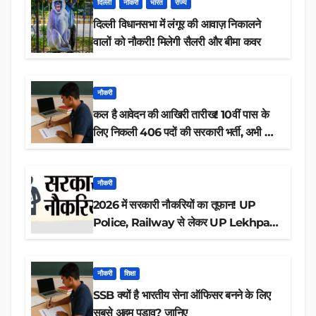
दिल्ली
नौकरी
भारत
राज्य
दिल्ली विधानसभा में लंगूर की आवाज़ निकालने
वालों को नौकरी! मिलेगी सैलरी और बीमा कवर
नौकरी
कल है आवेदन की आखिरी तारीख! 10वीं पास के
लिए निकली 406 पदों की सरकारी भर्ती, अभी करें
आवेदन
नौकरी
2026 में सरकारी नौकरियों का तूफान! UP
Police, Railway से लेकर UP Lekhpal
तक 84,000+ पदों के लिए drive शुरू
नौकरी
शिक्षा
SSB क्यों है भारतीय सेना ऑफिसर बनने के लिए
सबसे अहम पड़ाव? जानिए