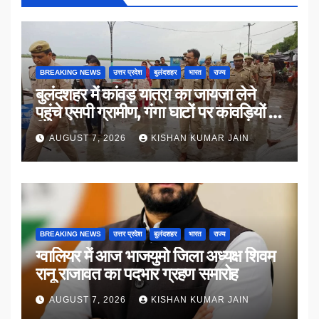
BREAKING NEWS
उत्तर प्रदेश
बुलंदशहर
भारत
राज्य
बुलंदशहर में कांवड़ यात्रा का जायजा लेने
पहुंचे एसपी ग्रामीण, गंगा घाटों पर कांवड़ियों से
किया संवाद
AUGUST 7, 2026
KISHAN KUMAR JAIN
BREAKING NEWS
उत्तर प्रदेश
बुलंदशहर
भारत
राज्य
ग्वालियर में आज भाजयुमो जिला अध्यक्ष शिवम
रानू राजावत का पदभार ग्रहण समारोह
AUGUST 7, 2026
KISHAN KUMAR JAIN