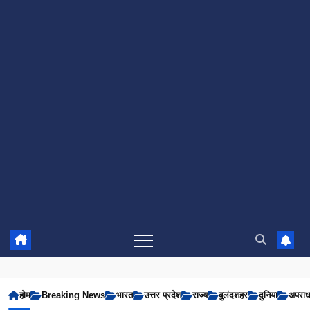
होम
Breaking News
भारत
उत्तर प्रदेश
राज्य
बुलंदशहर
दुनिया
अपरा