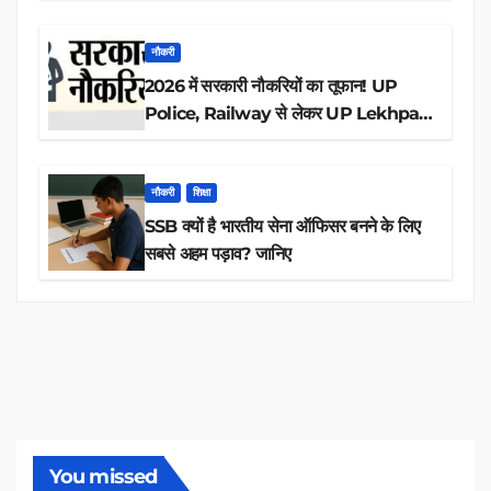
आवेदन
नौकरी
2026 में सरकारी नौकरियों का तूफान! UP
Police, Railway से लेकर UP Lekhpal
तक 84,000+ पदों के लिए drive शुरू
नौकरी
शिक्षा
SSB क्यों है भारतीय सेना ऑफिसर बनने के लिए
सबसे अहम पड़ाव? जानिए
You missed