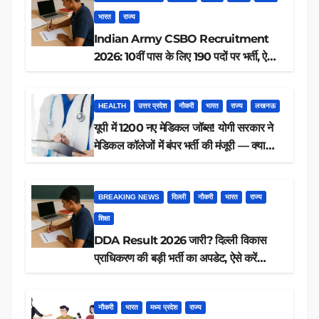
भारत
राज्य
Indian Army CSBO Recruitment
2026: 10वीं पास के लिए 190 पदों पर भर्ती, ऐसे
करें आवेदन
HEALTH
उत्तर प्रदेश
नौकरी
भारत
राज्य
लखनऊ
यूपी में 1200 नए मेडिकल जॉब्स! योगी सरकार ने
मेडिकल कॉलेजों में बंपर भर्ती की मंजूरी — क्या
आप पात्र हैं?
BREAKING NEWS
दिल्ली
नौकरी
भारत
राज्य
शिक्षा
DDA Result 2026 जारी? दिल्ली विकास
प्राधिकरण की बड़ी भर्ती का अपडेट, ऐसे करें
रिजल्ट चेक
नौकरी
भारत
मध्य प्रदेश
राज्य