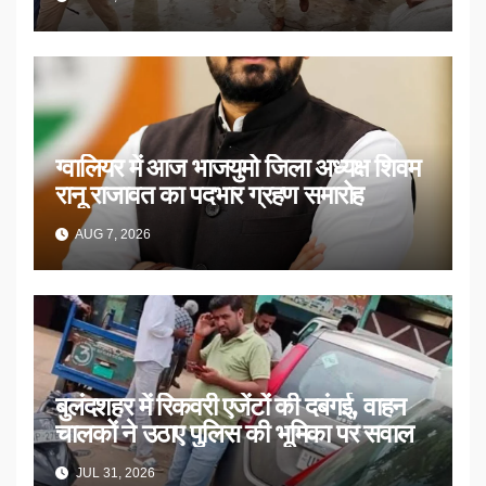
ग्वालियर में आज भाजयुमो जिला अध्यक्ष शिवम
रानू राजावत का पदभार ग्रहण समारोह
AUG 7, 2026
बुलंदशहर में रिकवरी एजेंटों की दबंगई, वाहन
चालकों ने उठाए पुलिस की भूमिका पर सवाल
JUL 31, 2026