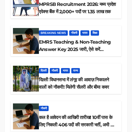
MPRSB Recruitment 2026: मध्य प्रदेश
एपेक्स बैंक में 2,000+ पदों पर 1.35 लाख तक
BREAKING NEWS
नौकरी
भारत
शिक्षा
EMRS Teaching & Non-Teaching
Answer Key 2025 जारी, ऐसे करें
डाउनलोड
दिल्ली
नौकरी
भारत
राज्य
दिल्ली विधानसभा में लंगूर की आवाज़ निकालने
वालों को नौकरी! मिलेगी सैलरी और बीमा कवर
नौकरी
कल है आवेदन की आखिरी तारीख! 10वीं पास के
लिए निकली 406 पदों की सरकारी भर्ती, अभी करें