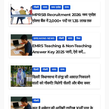
नौकरी
भारत
मध्य प्रदेश
राज्य
MPRSB Recruitment 2026: मध्य प्रदेश
एपेक्स बैंक में 2,000+ पदों पर 1.35 लाख तक
BREAKING NEWS
नौकरी
भारत
शिक्षा
EMRS Teaching & Non-Teaching
Answer Key 2025 जारी, ऐसे करें
डाउनलोड
दिल्ली
नौकरी
भारत
राज्य
दिल्ली विधानसभा में लंगूर की आवाज़ निकालने
वालों को नौकरी! मिलेगी सैलरी और बीमा कवर
नौकरी
कल है आवेदन की आखिरी तारीख! 10वीं पास के