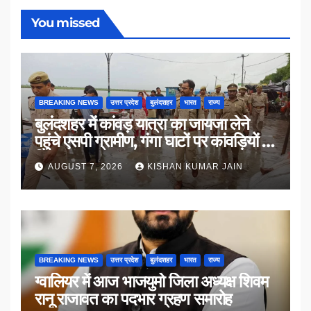
You missed
BREAKING NEWS
उत्तर प्रदेश
बुलंदशहर
भारत
राज्य
बुलंदशहर में कांवड़ यात्रा का जायजा लेने
पहुंचे एसपी ग्रामीण, गंगा घाटों पर कांवड़ियों से
किया संवाद
AUGUST 7, 2026
KISHAN KUMAR JAIN
BREAKING NEWS
उत्तर प्रदेश
बुलंदशहर
भारत
राज्य
ग्वालियर में आज भाजयुमो जिला अध्यक्ष शिवम
रानू राजावत का पदभार ग्रहण समारोह