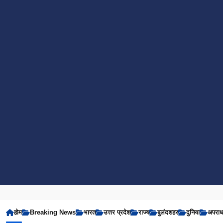
होम
Breaking News
भारत
उत्तर प्रदेश
राज्य
बुलंदशहर
दुनिया
अपरा