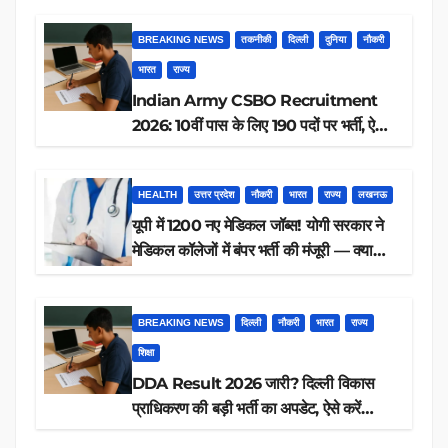
BREAKING NEWS
तकनीकी
दिल्ली
दुनिया
नौकरी
भारत
राज्य
Indian Army CSBO Recruitment
2026: 10वीं पास के लिए 190 पदों पर भर्ती, ऐसे
करें आवेदन
HEALTH
उत्तर प्रदेश
नौकरी
भारत
राज्य
लखनऊ
यूपी में 1200 नए मेडिकल जॉब्स! योगी सरकार ने
मेडिकल कॉलेजों में बंपर भर्ती की मंजूरी — क्या
आप पात्र हैं?
BREAKING NEWS
दिल्ली
नौकरी
भारत
राज्य
शिक्षा
DDA Result 2026 जारी? दिल्ली विकास
प्राधिकरण की बड़ी भर्ती का अपडेट, ऐसे करें
रिजल्ट चेक