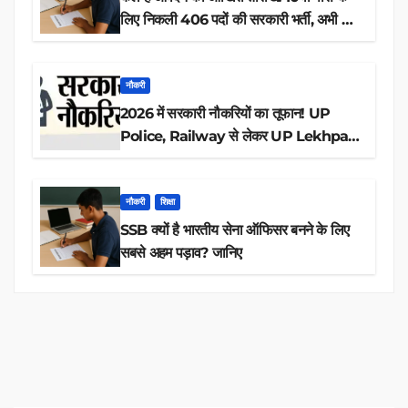
लिए निकली 406 पदों की सरकारी भर्ती, अभी करें
आवेदन
नौकरी
2026 में सरकारी नौकरियों का तूफान! UP
Police, Railway से लेकर UP Lekhpal
तक 84,000+ पदों के लिए drive शुरू
नौकरी
शिक्षा
SSB क्यों है भारतीय सेना ऑफिसर बनने के लिए
सबसे अहम पड़ाव? जानिए