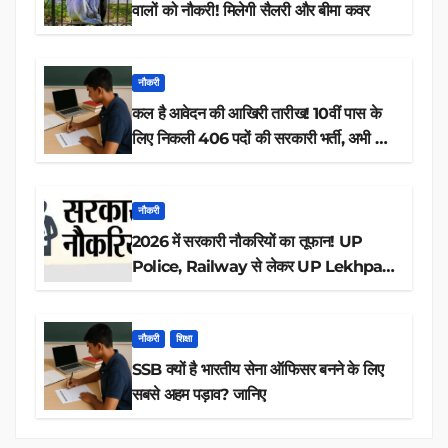
वालों को नौकरी! मिलेगी सैलरी और बीमा कवर
नौकरी
कल है आवेदन की आखिरी तारीख! 10वीं पास के
लिए निकली 406 पदों की सरकारी भर्ती, अभी करें
आवेदन
नौकरी
2026 में सरकारी नौकरियों का तूफान! UP
Police, Railway से लेकर UP Lekhpal
तक 84,000+ पदों के लिए drive शुरू
नौकरी
शिक्षा
SSB क्यों है भारतीय सेना ऑफिसर बनने के लिए
सबसे अहम पड़ाव? जानिए