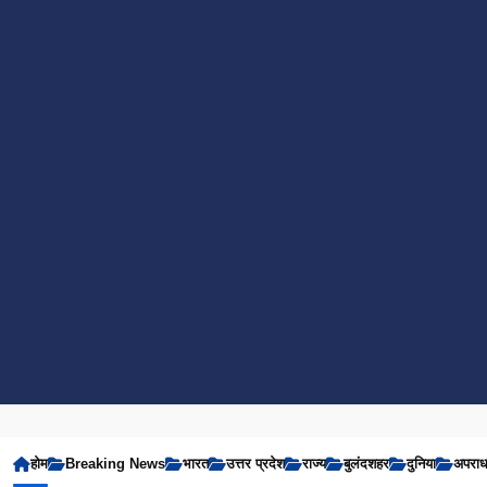
होम
Breaking News
भारत
उत्तर प्रदेश
राज्य
बुलंदशहर
दुनिया
अपरा