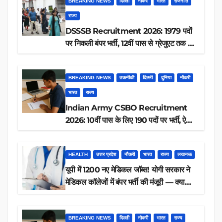
BREAKING NEWS
दिल्ली
नौकरी
भारत
राजनीति
राज्य
DSSSB Recruitment 2026: 1979 पदों
पर निकली बंपर भर्ती, 12वीं पास से ग्रेजुएट तक करें
आवेदन, जानें पूरी डिटेल
BREAKING NEWS
तकनीकी
दिल्ली
दुनिया
नौकरी
भारत
राज्य
Indian Army CSBO Recruitment
2026: 10वीं पास के लिए 190 पदों पर भर्ती, ऐसे
करें आवेदन
HEALTH
उत्तर प्रदेश
नौकरी
भारत
राज्य
लखनऊ
यूपी में 1200 नए मेडिकल जॉब्स! योगी सरकार ने
मेडिकल कॉलेजों में बंपर भर्ती की मंजूरी — क्या
आप पात्र हैं?
BREAKING NEWS
दिल्ली
नौकरी
भारत
राज्य