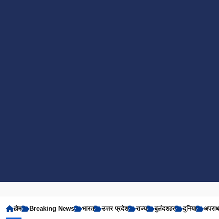
होम
Breaking News
भारत
उत्तर प्रदेश
राज्य
बुलंदशहर
दुनिया
अपरा