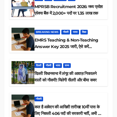
MPRSB Recruitment 2026: मध्य प्रदेश
एपेक्स बैंक में 2,000+ पदों पर 1.35 लाख तक
BREAKING NEWS
नौकरी
भारत
शिक्षा
EMRS Teaching & Non-Teaching
Answer Key 2025 जारी, ऐसे करें
डाउनलोड
दिल्ली
नौकरी
भारत
राज्य
दिल्ली विधानसभा में लंगूर की आवाज़ निकालने
वालों को नौकरी! मिलेगी सैलरी और बीमा कवर
नौकरी
कल है आवेदन की आखिरी तारीख! 10वीं पास के
लिए निकली 406 पदों की सरकारी भर्ती, अभी करें