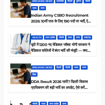
BREAKING NEWS
तकनीकी
दिल्ली
दुनिया
नौकरी
भारत
राज्य
Indian Army CSBO Recruitment
2026: 10वीं पास के लिए 190 पदों पर भर्ती, ऐसे
करें आवेदन
HEALTH
उत्तर प्रदेश
नौकरी
भारत
राज्य
लखनऊ
यूपी में 1200 नए मेडिकल जॉब्स! योगी सरकार ने
मेडिकल कॉलेजों में बंपर भर्ती की मंजूरी — क्या
आप पात्र हैं?
BREAKING NEWS
दिल्ली
नौकरी
भारत
राज्य
शिक्षा
DDA Result 2026 जारी? दिल्ली विकास
प्राधिकरण की बड़ी भर्ती का अपडेट, ऐसे करें
रिजल्ट चेक
नौकरी
भारत
मध्य प्रदेश
राज्य