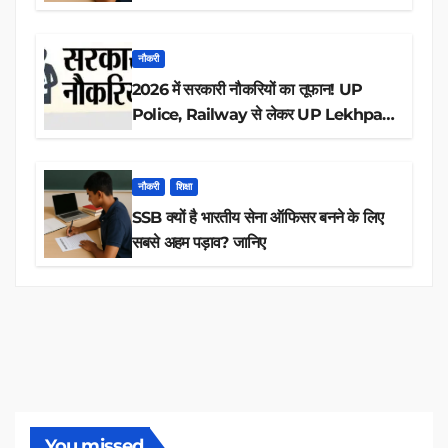
आवेदन
नौकरी
2026 में सरकारी नौकरियों का तूफान! UP
Police, Railway से लेकर UP Lekhpal
तक 84,000+ पदों के लिए drive शुरू
नौकरी
शिक्षा
SSB क्यों है भारतीय सेना ऑफिसर बनने के लिए
सबसे अहम पड़ाव? जानिए
You missed