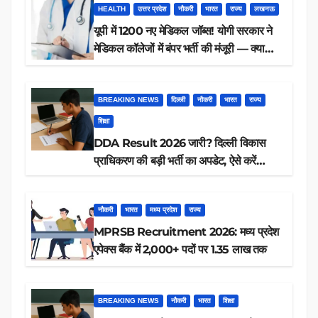
HEALTH
उत्तर प्रदेश
नौकरी
भारत
राज्य
लखनऊ
यूपी में 1200 नए मेडिकल जॉब्स! योगी सरकार ने
मेडिकल कॉलेजों में बंपर भर्ती की मंजूरी — क्या
आप पात्र हैं?
BREAKING NEWS
दिल्ली
नौकरी
भारत
राज्य
शिक्षा
DDA Result 2026 जारी? दिल्ली विकास
प्राधिकरण की बड़ी भर्ती का अपडेट, ऐसे करें
रिजल्ट चेक
नौकरी
भारत
मध्य प्रदेश
राज्य
MPRSB Recruitment 2026: मध्य प्रदेश
एपेक्स बैंक में 2,000+ पदों पर 1.35 लाख तक
BREAKING NEWS
नौकरी
भारत
शिक्षा