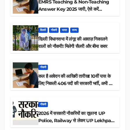
EMRS Teaching & Non-Teaching
Answer Key 2025 जारी, ऐसे करें
डाउनलोड
दिल्ली
नौकरी
भारत
राज्य
दिल्ली विधानसभा में लंगूर की आवाज़ निकालने
वालों को नौकरी! मिलेगी सैलरी और बीमा कवर
नौकरी
कल है आवेदन की आखिरी तारीख! 10वीं पास के
लिए निकली 406 पदों की सरकारी भर्ती, अभी करें
आवेदन
नौकरी
2026 में सरकारी नौकरियों का तूफान! UP
Police, Railway से लेकर UP Lekhpal
तक 84,000+ पदों के लिए drive शुरू