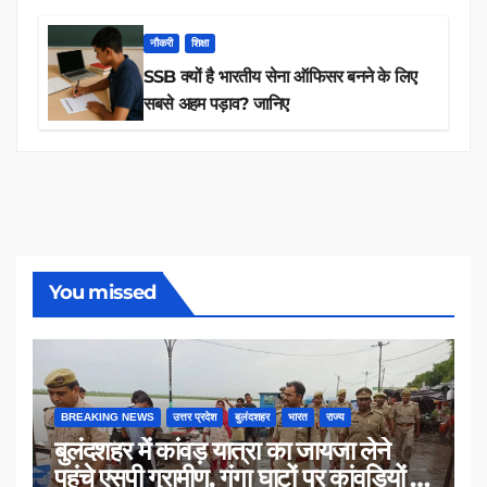
नौकरी
शिक्षा
SSB क्यों है भारतीय सेना ऑफिसर बनने के लिए
सबसे अहम पड़ाव? जानिए
You missed
BREAKING NEWS
उत्तर प्रदेश
बुलंदशहर
भारत
राज्य
बुलंदशहर में कांवड़ यात्रा का जायजा लेने
पहुंचे एसपी ग्रामीण, गंगा घाटों पर कांवड़ियों से