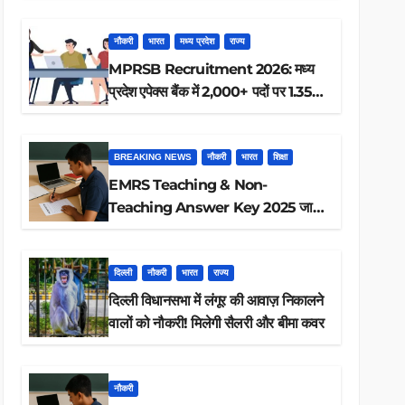
ऐसे करें रिजल्ट चेक
नौकरी
भारत
मध्य प्रदेश
राज्य
MPRSB Recruitment 2026: मध्य
प्रदेश एपेक्स बैंक में 2,000+ पदों पर 1.35
लाख तक
BREAKING NEWS
नौकरी
भारत
शिक्षा
EMRS Teaching & Non-
Teaching Answer Key 2025 जारी,
ऐसे करें डाउनलोड
दिल्ली
नौकरी
भारत
राज्य
दिल्ली विधानसभा में लंगूर की आवाज़ निकालने
वालों को नौकरी! मिलेगी सैलरी और बीमा कवर
नौकरी