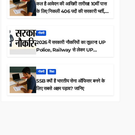
कल है आवेदन की आखिरी तारीख! 10वीं पास
के लिए निकली 406 पदों की सरकारी भर्ती,
अभी करें आवेदन
नौकरी
2026 में सरकारी नौकरियों का तूफान! UP
Police, Railway से लेकर UP
Lekhpal तक 84,000+ पदों के लिए
drive शुरू
नौकरी
शिक्षा
SSB क्यों है भारतीय सेना ऑफिसर बनने के
लिए सबसे अहम पड़ाव? जानिए