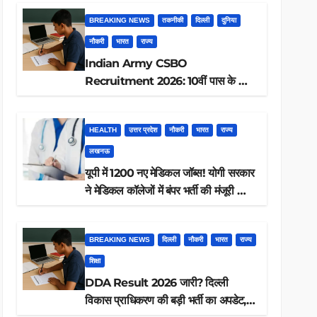
BREAKING NEWS
तकनीकी
दिल्ली
दुनिया
नौकरी
भारत
राज्य
Indian Army CSBO
Recruitment 2026: 10वीं पास के लिए
190 पदों पर भर्ती, ऐसे करें आवेदन
HEALTH
उत्तर प्रदेश
नौकरी
भारत
राज्य
लखनऊ
यूपी में 1200 नए मेडिकल जॉब्स! योगी सरकार
ने मेडिकल कॉलेजों में बंपर भर्ती की मंजूरी —
क्या आप पात्र हैं?
BREAKING NEWS
दिल्ली
नौकरी
भारत
राज्य
शिक्षा
DDA Result 2026 जारी? दिल्ली
विकास प्राधिकरण की बड़ी भर्ती का अपडेट,