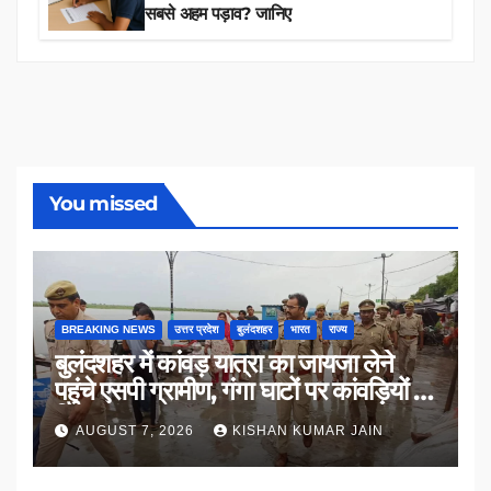
सबसे अहम पड़ाव? जानिए
You missed
BREAKING NEWS
उत्तर प्रदेश
बुलंदशहर
भारत
राज्य
बुलंदशहर में कांवड़ यात्रा का जायजा लेने
पहुंचे एसपी ग्रामीण, गंगा घाटों पर कांवड़ियों से
किया संवाद
AUGUST 7, 2026
KISHAN KUMAR JAIN