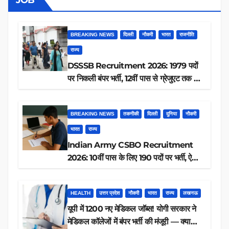
BREAKING NEWS
दिल्ली
नौकरी
भारत
राजनीति
राज्य
DSSSB Recruitment 2026: 1979 पदों
पर निकली बंपर भर्ती, 12वीं पास से ग्रेजुएट तक करें
आवेदन, जानें पूरी डिटेल
BREAKING NEWS
तकनीकी
दिल्ली
दुनिया
नौकरी
भारत
राज्य
Indian Army CSBO Recruitment
2026: 10वीं पास के लिए 190 पदों पर भर्ती, ऐसे
करें आवेदन
HEALTH
उत्तर प्रदेश
नौकरी
भारत
राज्य
लखनऊ
यूपी में 1200 नए मेडिकल जॉब्स! योगी सरकार ने
मेडिकल कॉलेजों में बंपर भर्ती की मंजूरी — क्या