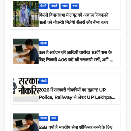
दिल्ली
नौकरी
भारत
राज्य
दिल्ली विधानसभा में लंगूर की आवाज़ निकालने
वालों को नौकरी! मिलेगी सैलरी और बीमा कवर
नौकरी
कल है आवेदन की आखिरी तारीख! 10वीं पास के
लिए निकली 406 पदों की सरकारी भर्ती, अभी करें
आवेदन
नौकरी
2026 में सरकारी नौकरियों का तूफान! UP
Police, Railway से लेकर UP Lekhpal
तक 84,000+ पदों के लिए drive शुरू
नौकरी
शिक्षा
SSB क्यों है भारतीय सेना ऑफिसर बनने के लिए