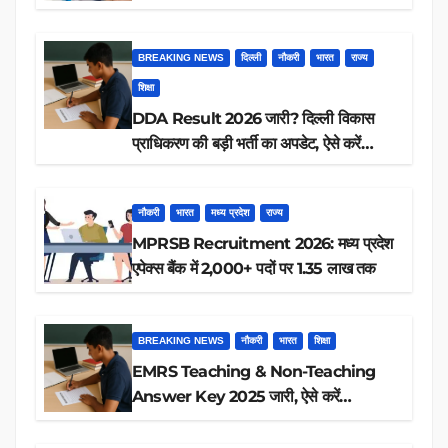
आप पात्र हैं?
BREAKING NEWS
दिल्ली
नौकरी
भारत
राज्य
शिक्षा
DDA Result 2026 जारी? दिल्ली विकास
प्राधिकरण की बड़ी भर्ती का अपडेट, ऐसे करें
रिजल्ट चेक
नौकरी
भारत
मध्य प्रदेश
राज्य
MPRSB Recruitment 2026: मध्य प्रदेश
एपेक्स बैंक में 2,000+ पदों पर 1.35 लाख तक
BREAKING NEWS
नौकरी
भारत
शिक्षा
EMRS Teaching & Non-Teaching
Answer Key 2025 जारी, ऐसे करें
डाउनलोड