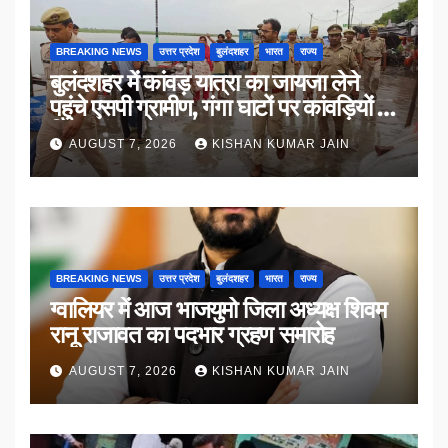
BREAKING NEWS
उत्तर प्रदेश
बुलंदशहर
भारत
राज्य
बुलंदशहर में कांवड़ यात्रा का जायजा लेने
पहुंचे एसपी ग्रामीण, गंगा घाटों पर कांवड़ियों से
किया संवाद
AUGUST 7, 2026
KISHAN KUMAR JAIN
BREAKING NEWS
उत्तर प्रदेश
बुलंदशहर
भारत
राज्य
ग्वालियर में आज भाजयुमो जिला अध्यक्ष शिवम
रानू राजावत का पदभार ग्रहण समारोह
AUGUST 7, 2026
KISHAN KUMAR JAIN