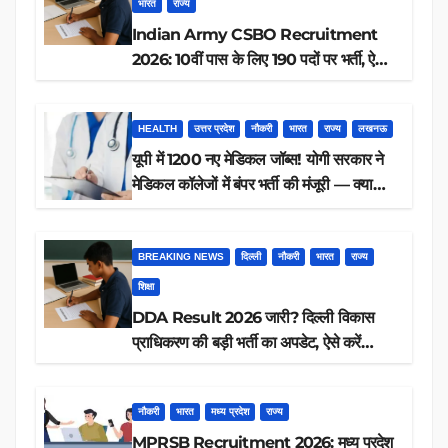
भारत
राज्य
Indian Army CSBO Recruitment
2026: 10वीं पास के लिए 190 पदों पर भर्ती, ऐसे
करें आवेदन
HEALTH
उत्तर प्रदेश
नौकरी
भारत
राज्य
लखनऊ
यूपी में 1200 नए मेडिकल जॉब्स! योगी सरकार ने
मेडिकल कॉलेजों में बंपर भर्ती की मंजूरी — क्या
आप पात्र हैं?
BREAKING NEWS
दिल्ली
नौकरी
भारत
राज्य
शिक्षा
DDA Result 2026 जारी? दिल्ली विकास
प्राधिकरण की बड़ी भर्ती का अपडेट, ऐसे करें
रिजल्ट चेक
नौकरी
भारत
मध्य प्रदेश
राज्य
MPRSB Recruitment 2026: मध्य प्रदेश