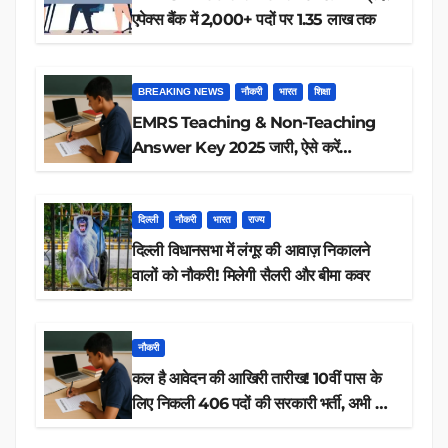
एपेक्स बैंक में 2,000+ पदों पर 1.35 लाख तक
BREAKING NEWS
नौकरी
भारत
शिक्षा
EMRS Teaching & Non-Teaching
Answer Key 2025 जारी, ऐसे करें
डाउनलोड
दिल्ली
नौकरी
भारत
राज्य
दिल्ली विधानसभा में लंगूर की आवाज़ निकालने
वालों को नौकरी! मिलेगी सैलरी और बीमा कवर
नौकरी
कल है आवेदन की आखिरी तारीख! 10वीं पास के
लिए निकली 406 पदों की सरकारी भर्ती, अभी करें
आवेदन