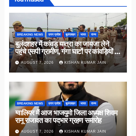
BREAKING NEWS
उत्तर प्रदेश
बुलंदशहर
भारत
राज्य
बुलंदशहर में कांवड़ यात्रा का जायजा लेने
पहुंचे एसपी ग्रामीण, गंगा घाटों पर कांवड़ियों से
किया संवाद
AUGUST 7, 2026
KISHAN KUMAR JAIN
BREAKING NEWS
उत्तर प्रदेश
बुलंदशहर
भारत
राज्य
ग्वालियर में आज भाजयुमो जिला अध्यक्ष शिवम
रानू राजावत का पदभार ग्रहण समारोह
AUGUST 7, 2026
KISHAN KUMAR JAIN