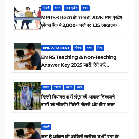
नौकरी
भारत
मध्य प्रदेश
राज्य
MPRSB Recruitment 2026: मध्य प्रदेश
एपेक्स बैंक में 2,000+ पदों पर 1.35 लाख तक
BREAKING NEWS
नौकरी
भारत
शिक्षा
EMRS Teaching & Non-Teaching
Answer Key 2025 जारी, ऐसे करें
डाउनलोड
दिल्ली
नौकरी
भारत
राज्य
दिल्ली विधानसभा में लंगूर की आवाज़ निकालने
वालों को नौकरी! मिलेगी सैलरी और बीमा कवर
नौकरी
कल है आवेदन की आखिरी तारीख! 10वीं पास के