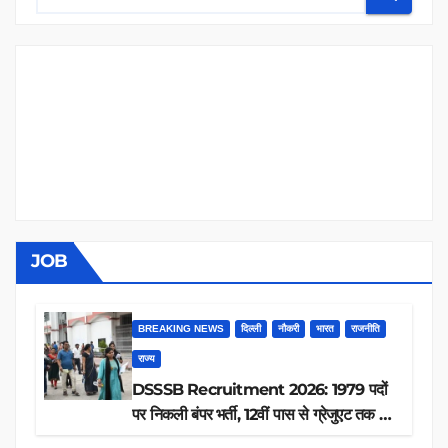
JOB
BREAKING NEWS
दिल्ली
नौकरी
भारत
राजनीति
राज्य
DSSSB Recruitment 2026: 1979 पदों
पर निकली बंपर भर्ती, 12वीं पास से ग्रेजुएट तक करें
आवेदन, जानें पूरी डिटेल