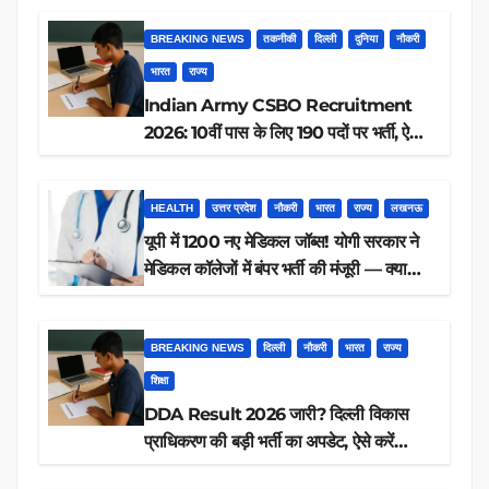
BREAKING NEWS
तकनीकी
दिल्ली
दुनिया
नौकरी
भारत
राज्य
Indian Army CSBO Recruitment
2026: 10वीं पास के लिए 190 पदों पर भर्ती, ऐसे
करें आवेदन
HEALTH
उत्तर प्रदेश
नौकरी
भारत
राज्य
लखनऊ
यूपी में 1200 नए मेडिकल जॉब्स! योगी सरकार ने
मेडिकल कॉलेजों में बंपर भर्ती की मंजूरी — क्या
आप पात्र हैं?
BREAKING NEWS
दिल्ली
नौकरी
भारत
राज्य
शिक्षा
DDA Result 2026 जारी? दिल्ली विकास
प्राधिकरण की बड़ी भर्ती का अपडेट, ऐसे करें
रिजल्ट चेक