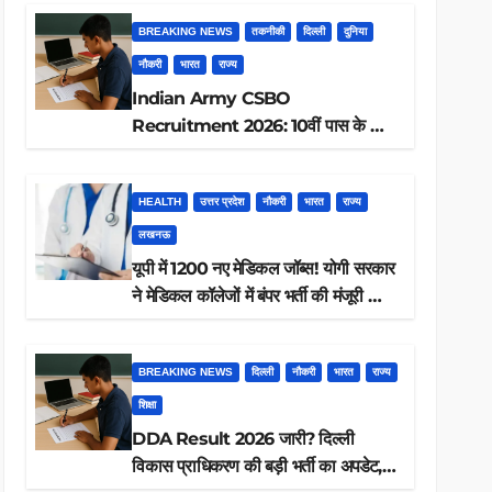
BREAKING NEWS
तकनीकी
दिल्ली
दुनिया
नौकरी
भारत
राज्य
Indian Army CSBO
Recruitment 2026: 10वीं पास के लिए
190 पदों पर भर्ती, ऐसे करें आवेदन
HEALTH
उत्तर प्रदेश
नौकरी
भारत
राज्य
लखनऊ
यूपी में 1200 नए मेडिकल जॉब्स! योगी सरकार
ने मेडिकल कॉलेजों में बंपर भर्ती की मंजूरी —
क्या आप पात्र हैं?
BREAKING NEWS
दिल्ली
नौकरी
भारत
राज्य
शिक्षा
DDA Result 2026 जारी? दिल्ली
विकास प्राधिकरण की बड़ी भर्ती का अपडेट,