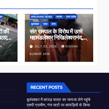
शहर
BREAKING NEWS
अपराध
उत्तर प्रदेश
बुलंदशहर
भारत
राज्य
ों की
संत रामपाल के विरोध में उतरे
उठाए
महामंडलेश्वर निखिलेश्वरानंद,
ाल
सनातन धर्म के सम्मान की उठाई
AN
JULY 23, 2026
KISHAN
मांग
KUMAR JAIN
RECENT POSTS
बुलंदशहर में कांवड़ यात्रा का जायजा लेने पहुंचे
एसपी ग्रामीण, गंगा घाटों पर कांवड़ियों से किया