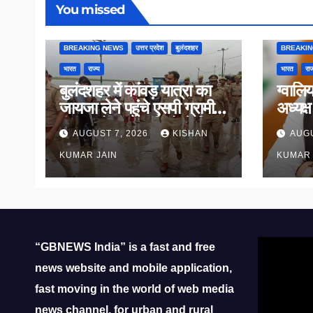
You missed
BREAKING NEWS
उत्तर प्रदेश
बुलंदशहर
BREAKI
भारत
राज्य
भारत
राज
बुलंदशहर में कांवड़ यात्रा का
ग्वालि
जायजा लेने पहुंचे एसपी ग्रामीण,
अध्यक्
गंगा घाटों पर कांवड़ियों से किया
पदभार
AUGUST 7, 2026
KISHAN
AUGU
संवाद
KUMAR JAIN
KUMAR 
Video
“GBNEWS India” is a fast and free
Player
news website and mobile application,
fast moving in the world of web media
news channel, for urban and rural