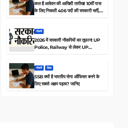
कल है आवेदन की आखिरी तारीख! 10वीं पास
के लिए निकली 406 पदों की सरकारी भर्ती,
अभी करें आवेदन
नौकरी
2026 में सरकारी नौकरियों का तूफान! UP
Police, Railway से लेकर UP
Lekhpal तक 84,000+ पदों के लिए
drive शुरू
नौकरी
शिक्षा
SSB क्यों है भारतीय सेना ऑफिसर बनने के
लिए सबसे अहम पड़ाव? जानिए