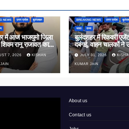
NG NEWS
उत्तर प्रदेश
बुलंदशहर
BREAKING NEWS
उत्तर प्रदेश
बुलंद
्य
भारत
राज्य
यर में आज भाजयुमो जिला
बुलंदशहर में रिकवरी एजेंट
ष शिवम रानू राजावत का
दबंगई, वाहन चालकों ने 
 ग्रहण समारोह
पुलिस की भूमिका पर सव
ST 7, 2026
KISHAN
JULY 31, 2026
KISH
JAIN
KUMAR JAIN
About us
Contact us
Jobs