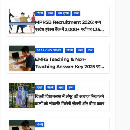
ऐसे करें रिजल्ट चेक
नौकरी
भारत
मध्य प्रदेश
राज्य
MPRSB Recruitment 2026: मध्य
प्रदेश एपेक्स बैंक में 2,000+ पदों पर 1.35
लाख तक
BREAKING NEWS
नौकरी
भारत
शिक्षा
EMRS Teaching & Non-
Teaching Answer Key 2025 जारी,
ऐसे करें डाउनलोड
दिल्ली
नौकरी
भारत
राज्य
दिल्ली विधानसभा में लंगूर की आवाज़ निकालने
वालों को नौकरी! मिलेगी सैलरी और बीमा कवर
नौकरी