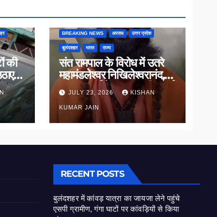
शहर
BREAKING NEWS
अपराध
उत्तर प्रदेश
बुलंदशहर
भारत
राज्य
ों की
संत रामपाल के विरोध में उतरे
उठाए
महामंडलेश्वर निखिलेश्वरानंद,
ाल
सनातन धर्म के सम्मान की उठाई
AN
JULY 23, 2026
KISHAN
मांग
KUMAR JAIN
RECENT POSTS
बुलंदशहर में कांवड़ यात्रा का जायजा लेने पहुंचे
एसपी ग्रामीण, गंगा घाटों पर कांवड़ियों से किया