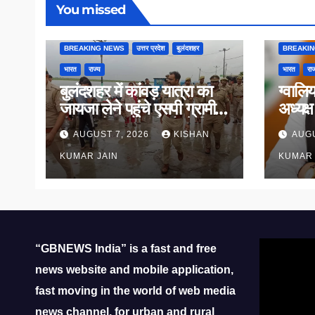
You missed
BREAKING NEWS
उत्तर प्रदेश
बुलंदशहर
BREAKI
भारत
राज्य
भारत
राज
बुलंदशहर में कांवड़ यात्रा का
ग्वालि
जायजा लेने पहुंचे एसपी ग्रामीण,
अध्यक्
गंगा घाटों पर कांवड़ियों से किया
पदभार
AUGUST 7, 2026
KISHAN
AUGU
संवाद
KUMAR JAIN
KUMAR 
Video
“GBNEWS India” is a fast and free
Player
news website and mobile application,
fast moving in the world of web media
news channel, for urban and rural