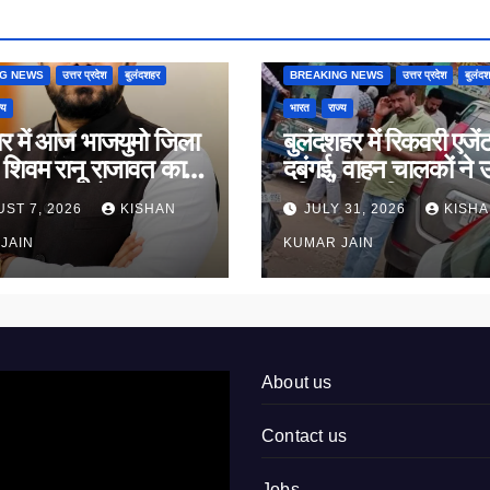
NG NEWS
उत्तर प्रदेश
बुलंदशहर
BREAKING NEWS
उत्तर प्रदेश
बुलंद
्य
भारत
राज्य
यर में आज भाजयुमो जिला
बुलंदशहर में रिकवरी एजेंट
ष शिवम रानू राजावत का
दबंगई, वाहन चालकों ने 
 ग्रहण समारोह
पुलिस की भूमिका पर सव
ST 7, 2026
KISHAN
JULY 31, 2026
KISH
JAIN
KUMAR JAIN
About us
Contact us
Jobs