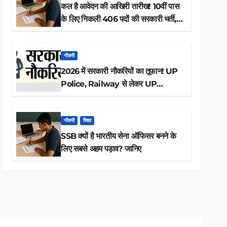
कल है आवेदन की आखिरी तारीख! 10वीं पास
के लिए निकली 406 पदों की सरकारी भर्ती,
अभी करें आवेदन
नौकरी
2026 में सरकारी नौकरियों का तूफान! UP
Police, Railway से लेकर UP
Lekhpal तक 84,000+ पदों के लिए
drive शुरू
नौकरी
शिक्षा
SSB क्यों है भारतीय सेना ऑफिसर बनने के
लिए सबसे अहम पड़ाव? जानिए