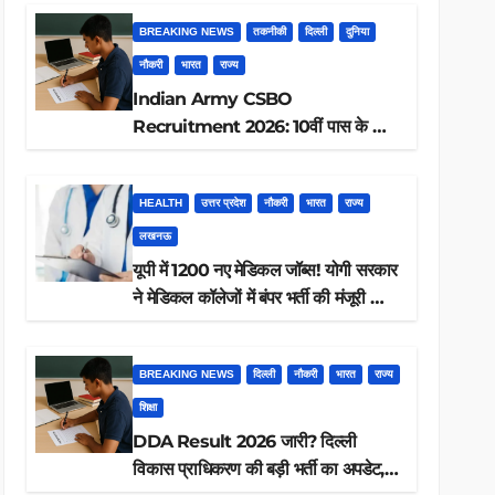
BREAKING NEWS
तकनीकी
दिल्ली
दुनिया
नौकरी
भारत
राज्य
Indian Army CSBO
Recruitment 2026: 10वीं पास के लिए
190 पदों पर भर्ती, ऐसे करें आवेदन
HEALTH
उत्तर प्रदेश
नौकरी
भारत
राज्य
लखनऊ
यूपी में 1200 नए मेडिकल जॉब्स! योगी सरकार
ने मेडिकल कॉलेजों में बंपर भर्ती की मंजूरी —
क्या आप पात्र हैं?
BREAKING NEWS
दिल्ली
नौकरी
भारत
राज्य
शिक्षा
DDA Result 2026 जारी? दिल्ली
विकास प्राधिकरण की बड़ी भर्ती का अपडेट,