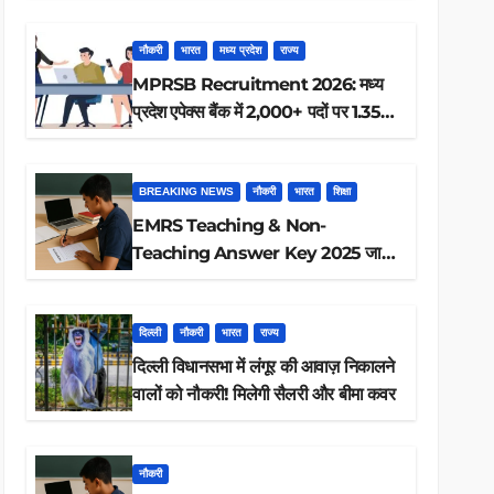
ऐसे करें रिजल्ट चेक
नौकरी
भारत
मध्य प्रदेश
राज्य
MPRSB Recruitment 2026: मध्य
प्रदेश एपेक्स बैंक में 2,000+ पदों पर 1.35
लाख तक
BREAKING NEWS
नौकरी
भारत
शिक्षा
EMRS Teaching & Non-
Teaching Answer Key 2025 जारी,
ऐसे करें डाउनलोड
दिल्ली
नौकरी
भारत
राज्य
दिल्ली विधानसभा में लंगूर की आवाज़ निकालने
वालों को नौकरी! मिलेगी सैलरी और बीमा कवर
नौकरी