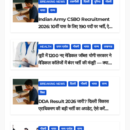
BREAKING NEWS
तकनीकी
दिल्ली
दुनिया
नौकरी
भारत
राज्य
Indian Army CSBO Recruitment
2026: 10वीं पास के लिए 190 पदों पर भर्ती, ऐसे
करें आवेदन
HEALTH
उत्तर प्रदेश
नौकरी
भारत
राज्य
लखनऊ
यूपी में 1200 नए मेडिकल जॉब्स! योगी सरकार ने
मेडिकल कॉलेजों में बंपर भर्ती की मंजूरी — क्या
आप पात्र हैं?
BREAKING NEWS
दिल्ली
नौकरी
भारत
राज्य
शिक्षा
DDA Result 2026 जारी? दिल्ली विकास
प्राधिकरण की बड़ी भर्ती का अपडेट, ऐसे करें
रिजल्ट चेक
नौकरी
भारत
मध्य प्रदेश
राज्य