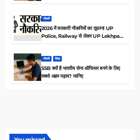
आवेदन
नौकरी
2026 में सरकारी नौकरियों का तूफान! UP
Police, Railway से लेकर UP Lekhpal
तक 84,000+ पदों के लिए drive शुरू
नौकरी
शिक्षा
SSB क्यों है भारतीय सेना ऑफिसर बनने के लिए
सबसे अहम पड़ाव? जानिए
You missed