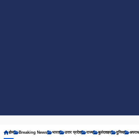
होम
Breaking News
भारत
उत्तर प्रदेश
राज्य
बुलंदशहर
दुनिया
अपरा