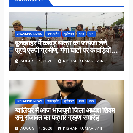
BREAKING NEWS
उत्तर प्रदेश
बुलंदशहर
भारत
राज्य
बुलंदशहर में कांवड़ यात्रा का जायजा लेने
पहुंचे एसपी ग्रामीण, गंगा घाटों पर कांवड़ियों से
किया संवाद
AUGUST 7, 2026
KISHAN KUMAR JAIN
BREAKING NEWS
उत्तर प्रदेश
बुलंदशहर
भारत
राज्य
ग्वालियर में आज भाजयुमो जिला अध्यक्ष शिवम
रानू राजावत का पदभार ग्रहण समारोह
AUGUST 7, 2026
KISHAN KUMAR JAIN