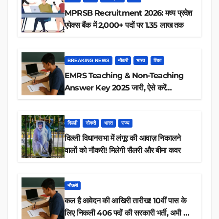
MPRSB Recruitment 2026: मध्य प्रदेश
एपेक्स बैंक में 2,000+ पदों पर 1.35 लाख तक
BREAKING NEWS
नौकरी
भारत
शिक्षा
EMRS Teaching & Non-Teaching
Answer Key 2025 जारी, ऐसे करें
डाउनलोड
दिल्ली
नौकरी
भारत
राज्य
दिल्ली विधानसभा में लंगूर की आवाज़ निकालने
वालों को नौकरी! मिलेगी सैलरी और बीमा कवर
नौकरी
कल है आवेदन की आखिरी तारीख! 10वीं पास के
लिए निकली 406 पदों की सरकारी भर्ती, अभी करें