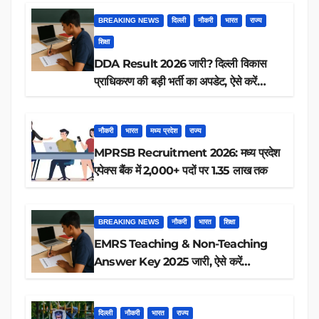
BREAKING NEWS
दिल्ली
नौकरी
भारत
राज्य
शिक्षा
DDA Result 2026 जारी? दिल्ली विकास
प्राधिकरण की बड़ी भर्ती का अपडेट, ऐसे करें
रिजल्ट चेक
नौकरी
भारत
मध्य प्रदेश
राज्य
MPRSB Recruitment 2026: मध्य प्रदेश
एपेक्स बैंक में 2,000+ पदों पर 1.35 लाख तक
BREAKING NEWS
नौकरी
भारत
शिक्षा
EMRS Teaching & Non-Teaching
Answer Key 2025 जारी, ऐसे करें
डाउनलोड
दिल्ली
नौकरी
भारत
राज्य