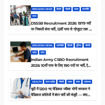
BREAKING NEWS
दिल्ली
नौकरी
भारत
राजनीति
राज्य
DSSSB Recruitment 2026: 1979 पदों
पर निकली बंपर भर्ती, 12वीं पास से ग्रेजुएट तक करें
आवेदन, जानें पूरी डिटेल
BREAKING NEWS
तकनीकी
दिल्ली
दुनिया
नौकरी
भारत
राज्य
Indian Army CSBO Recruitment
2026: 10वीं पास के लिए 190 पदों पर भर्ती, ऐसे
करें आवेदन
HEALTH
उत्तर प्रदेश
नौकरी
भारत
राज्य
लखनऊ
यूपी में 1200 नए मेडिकल जॉब्स! योगी सरकार ने
मेडिकल कॉलेजों में बंपर भर्ती की मंजूरी — क्या
आप पात्र हैं?