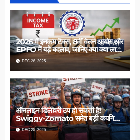
2026 में इनकम टैक्स, 8वीं वेतन आयोग और
EPFO में बड़े बदलाव, जानिए क्या क्या लागू
होगा
DEC 28, 2025
ऑनलाइन डिलीवरी ठप हो सकती है!
Swiggy-Zomato समेत बड़ी कंपनियों
में गिग वर्कर्स की हड़ताल का ऐलान
DEC 25, 2025