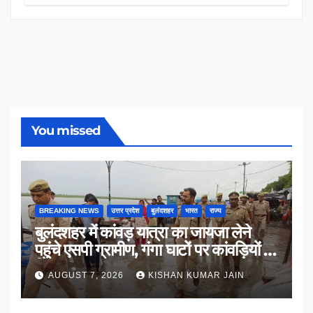
You missed
BREAKING NEWS
उत्तर प्रदेश
बुलंदशहर
भारत
राज्य
बुलंदशहर में कांवड़ यात्रा का जायजा लेने
पहुंचे एसपी ग्रामीण, गंगा घाटों पर कांवड़ियों से
किया संवाद
AUGUST 7, 2026
KISHAN KUMAR JAIN