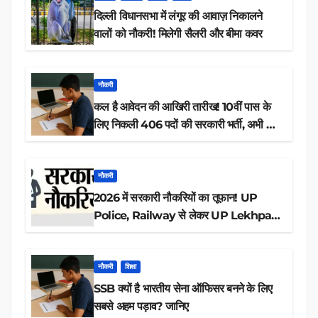
दिल्ली विधानसभा में लंगूर की आवाज़ निकालने
वालों को नौकरी! मिलेगी सैलरी और बीमा कवर
नौकरी
कल है आवेदन की आखिरी तारीख! 10वीं पास के
लिए निकली 406 पदों की सरकारी भर्ती, अभी करें
आवेदन
नौकरी
2026 में सरकारी नौकरियों का तूफान! UP
Police, Railway से लेकर UP Lekhpal
तक 84,000+ पदों के लिए drive शुरू
नौकरी
शिक्षा
SSB क्यों है भारतीय सेना ऑफिसर बनने के लिए
सबसे अहम पड़ाव? जानिए