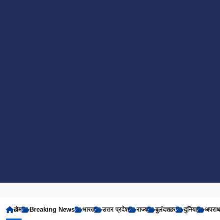
होम
Breaking News
भारत
उत्तर प्रदेश
राज्य
बुलंदशहर
दुनिया
अपरा