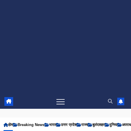
होम
Breaking News
भारत
उत्तर प्रदेश
राज्य
बुलंदशहर
दुनिया
अपरा