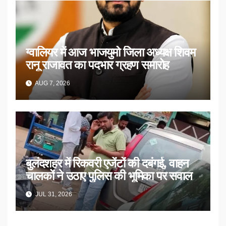
ग्वालियर में आज भाजयुमो जिला अध्यक्ष शिवम
रानू राजावत का पदभार ग्रहण समारोह
AUG 7, 2026
बुलंदशहर में रिकवरी एजेंटों की दबंगई, वाहन
चालकों ने उठाए पुलिस की भूमिका पर सवाल
JUL 31, 2026