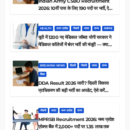
Indian Army CSBO Recruitment
2026: 10वीं पास के लिए 190 पदों पर भर्ती, ऐसे
करें आवेदन
HEALTH
उत्तर प्रदेश
नौकरी
भारत
राज्य
लखनऊ
यूपी में 1200 नए मेडिकल जॉब्स! योगी सरकार ने
मेडिकल कॉलेजों में बंपर भर्ती की मंजूरी — क्या
आप पात्र हैं?
BREAKING NEWS
दिल्ली
नौकरी
भारत
राज्य
शिक्षा
DDA Result 2026 जारी? दिल्ली विकास
प्राधिकरण की बड़ी भर्ती का अपडेट, ऐसे करें
रिजल्ट चेक
नौकरी
भारत
मध्य प्रदेश
राज्य
MPRSB Recruitment 2026: मध्य प्रदेश
एपेक्स बैंक में 2,000+ पदों पर 1.35 लाख तक