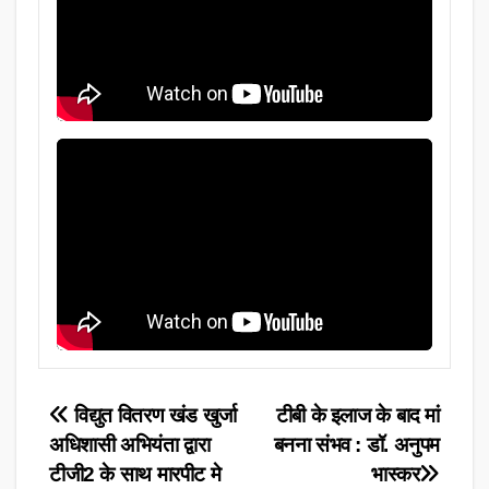
Post
विद्युत वितरण खंड खुर्जा
टीबी के इलाज के बाद मां
अधिशासी अभियंता द्वारा
बनना संभव : डॉ. अनुपम
navigation
टीजी2 के साथ मारपीट मे
भास्कर