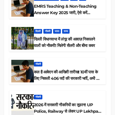
EMRS Teaching & Non-Teaching
Answer Key 2025 जारी, ऐसे करें
डाउनलोड
दिल्ली
नौकरी
भारत
राज्य
दिल्ली विधानसभा में लंगूर की आवाज़ निकालने
वालों को नौकरी! मिलेगी सैलरी और बीमा कवर
नौकरी
कल है आवेदन की आखिरी तारीख! 10वीं पास के
लिए निकली 406 पदों की सरकारी भर्ती, अभी करें
आवेदन
नौकरी
2026 में सरकारी नौकरियों का तूफान! UP
Police, Railway से लेकर UP Lekhpal