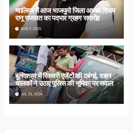
ग्वालियर में आज भाजयुमो जिला अध्यक्ष शिवम
रानू राजावत का पदभार ग्रहण समारोह
AUG 7, 2026
बुलंदशहर में रिकवरी एजेंटों की दबंगई, वाहन
चालकों ने उठाए पुलिस की भूमिका पर सवाल
JUL 31, 2026