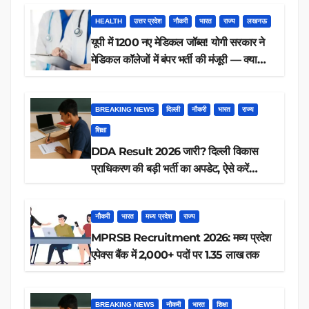
HEALTH
उत्तर प्रदेश
नौकरी
भारत
राज्य
लखनऊ
यूपी में 1200 नए मेडिकल जॉब्स! योगी सरकार ने
मेडिकल कॉलेजों में बंपर भर्ती की मंजूरी — क्या
आप पात्र हैं?
BREAKING NEWS
दिल्ली
नौकरी
भारत
राज्य
शिक्षा
DDA Result 2026 जारी? दिल्ली विकास
प्राधिकरण की बड़ी भर्ती का अपडेट, ऐसे करें
रिजल्ट चेक
नौकरी
भारत
मध्य प्रदेश
राज्य
MPRSB Recruitment 2026: मध्य प्रदेश
एपेक्स बैंक में 2,000+ पदों पर 1.35 लाख तक
BREAKING NEWS
नौकरी
भारत
शिक्षा