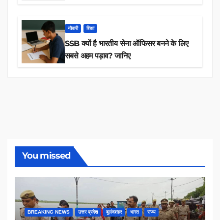
तक 84,000+ पदों के लिए drive शुरू
नौकरी
शिक्षा
SSB क्यों है भारतीय सेना ऑफिसर बनने के लिए
सबसे अहम पड़ाव? जानिए
You missed
BREAKING NEWS
उत्तर प्रदेश
बुलंदशहर
भारत
राज्य