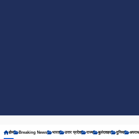
होम
Breaking News
भारत
उत्तर प्रदेश
राज्य
बुलंदशहर
दुनिया
अपरा