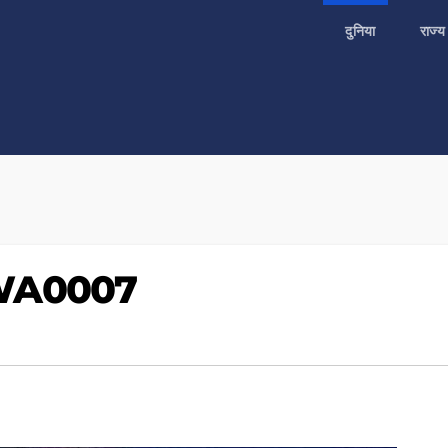
दुनिया
राज्
-WA0007