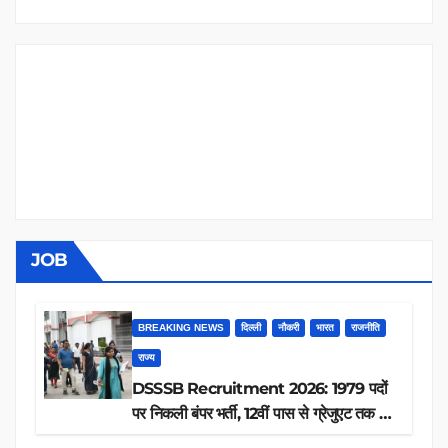
JOB
BREAKING NEWS
दिल्ली
नौकरी
भारत
राजनीति
राज्य
DSSSB Recruitment 2026: 1979 पदों
पर निकली बंपर भर्ती, 12वीं पास से ग्रेजुएट तक करें
आवेदन, जानें पूरी डिटेल