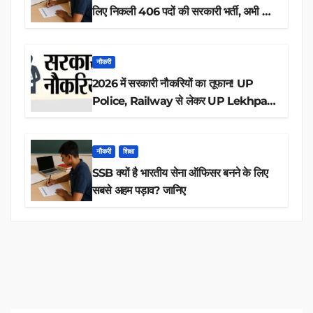
लिए निकली 406 पदों की सरकारी भर्ती, अभी करें
आवेदन
नौकरी
2026 में सरकारी नौकरियों का तूफान! UP
Police, Railway से लेकर UP Lekhpal
तक 84,000+ पदों के लिए drive शुरू
नौकरी
शिक्षा
SSB क्यों है भारतीय सेना ऑफिसर बनने के लिए
सबसे अहम पड़ाव? जानिए