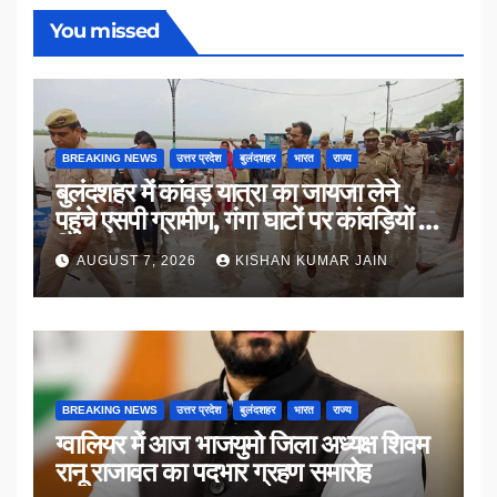
You missed
BREAKING NEWS
उत्तर प्रदेश
बुलंदशहर
भारत
राज्य
बुलंदशहर में कांवड़ यात्रा का जायजा लेने
पहुंचे एसपी ग्रामीण, गंगा घाटों पर कांवड़ियों से
किया संवाद
AUGUST 7, 2026
KISHAN KUMAR JAIN
BREAKING NEWS
उत्तर प्रदेश
बुलंदशहर
भारत
राज्य
ग्वालियर में आज भाजयुमो जिला अध्यक्ष शिवम
रानू राजावत का पदभार ग्रहण समारोह