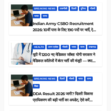
BREAKING NEWS
तकनीकी
दिल्ली
दुनिया
नौकरी
भारत
राज्य
Indian Army CSBO Recruitment
2026: 10वीं पास के लिए 190 पदों पर भर्ती, ऐसे
करें आवेदन
HEALTH
उत्तर प्रदेश
नौकरी
भारत
राज्य
लखनऊ
यूपी में 1200 नए मेडिकल जॉब्स! योगी सरकार ने
मेडिकल कॉलेजों में बंपर भर्ती की मंजूरी — क्या
आप पात्र हैं?
BREAKING NEWS
दिल्ली
नौकरी
भारत
राज्य
शिक्षा
DDA Result 2026 जारी? दिल्ली विकास
प्राधिकरण की बड़ी भर्ती का अपडेट, ऐसे करें
रिजल्ट चेक