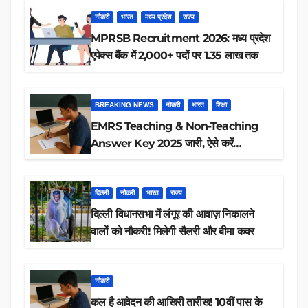
नौकरी
भारत
मध्य प्रदेश
राज्य
MPRSB Recruitment 2026: मध्य प्रदेश
एपेक्स बैंक में 2,000+ पदों पर 1.35 लाख तक
BREAKING NEWS
नौकरी
भारत
शिक्षा
EMRS Teaching & Non-Teaching
Answer Key 2025 जारी, ऐसे करें
डाउनलोड
दिल्ली
नौकरी
भारत
राज्य
दिल्ली विधानसभा में लंगूर की आवाज़ निकालने
वालों को नौकरी! मिलेगी सैलरी और बीमा कवर
नौकरी
कल है आवेदन की आखिरी तारीख! 10वीं पास के