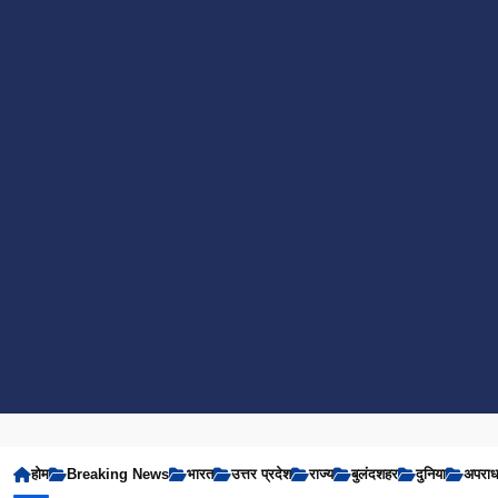
होम
Breaking News
भारत
उत्तर प्रदेश
राज्य
बुलंदशहर
दुनिया
अपरा