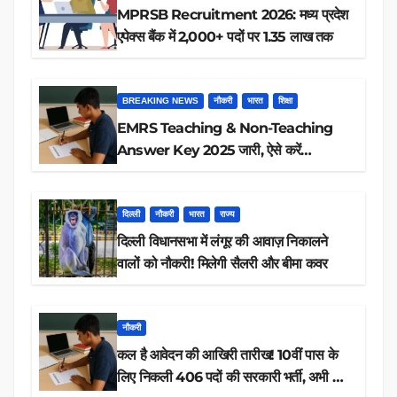
MPRSB Recruitment 2026: मध्य प्रदेश
एपेक्स बैंक में 2,000+ पदों पर 1.35 लाख तक
BREAKING NEWS
नौकरी
भारत
शिक्षा
EMRS Teaching & Non-Teaching
Answer Key 2025 जारी, ऐसे करें
डाउनलोड
दिल्ली
नौकरी
भारत
राज्य
दिल्ली विधानसभा में लंगूर की आवाज़ निकालने
वालों को नौकरी! मिलेगी सैलरी और बीमा कवर
नौकरी
कल है आवेदन की आखिरी तारीख! 10वीं पास के
लिए निकली 406 पदों की सरकारी भर्ती, अभी करें