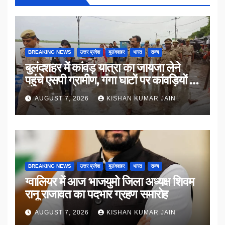
BREAKING NEWS
उत्तर प्रदेश
बुलंदशहर
भारत
राज्य
बुलंदशहर में कांवड़ यात्रा का जायजा लेने
पहुंचे एसपी ग्रामीण, गंगा घाटों पर कांवड़ियों से
किया संवाद
AUGUST 7, 2026
KISHAN KUMAR JAIN
BREAKING NEWS
उत्तर प्रदेश
बुलंदशहर
भारत
राज्य
ग्वालियर में आज भाजयुमो जिला अध्यक्ष शिवम
रानू राजावत का पदभार ग्रहण समारोह
AUGUST 7, 2026
KISHAN KUMAR JAIN