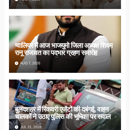
ग्वालियर में आज भाजयुमो जिला अध्यक्ष शिवम
रानू राजावत का पदभार ग्रहण समारोह
AUG 7, 2026
बुलंदशहर में रिकवरी एजेंटों की दबंगई, वाहन
चालकों ने उठाए पुलिस की भूमिका पर सवाल
JUL 31, 2026