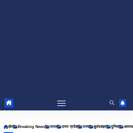
होम
Breaking News
भारत
उत्तर प्रदेश
राज्य
बुलंदशहर
दुनिया
अपरा