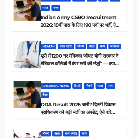
भारत
राज्य
Indian Army CSBO Recruitment
2026: 10वीं पास के लिए 190 पदों पर भर्ती, ऐसे
करें आवेदन
HEALTH
उत्तर प्रदेश
नौकरी
भारत
राज्य
लखनऊ
यूपी में 1200 नए मेडिकल जॉब्स! योगी सरकार ने
मेडिकल कॉलेजों में बंपर भर्ती की मंजूरी — क्या
आप पात्र हैं?
BREAKING NEWS
दिल्ली
नौकरी
भारत
राज्य
शिक्षा
DDA Result 2026 जारी? दिल्ली विकास
प्राधिकरण की बड़ी भर्ती का अपडेट, ऐसे करें
रिजल्ट चेक
नौकरी
भारत
मध्य प्रदेश
राज्य