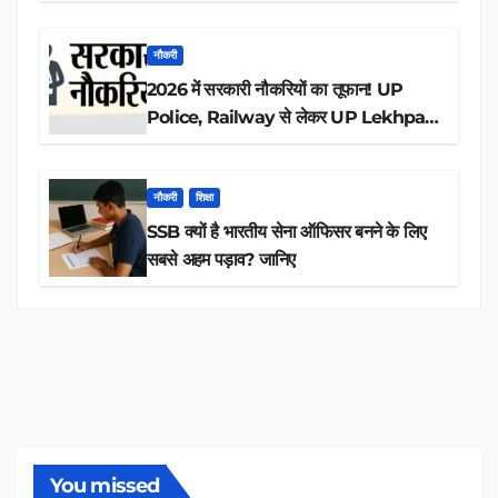
आवेदन
नौकरी
2026 में सरकारी नौकरियों का तूफान! UP
Police, Railway से लेकर UP Lekhpal
तक 84,000+ पदों के लिए drive शुरू
नौकरी
शिक्षा
SSB क्यों है भारतीय सेना ऑफिसर बनने के लिए
सबसे अहम पड़ाव? जानिए
You missed