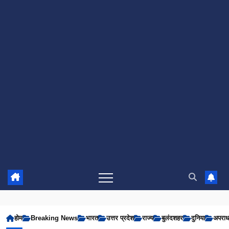
होम
Breaking News
भारत
उत्तर प्रदेश
राज्य
बुलंदशहर
दुनिया
अपरा