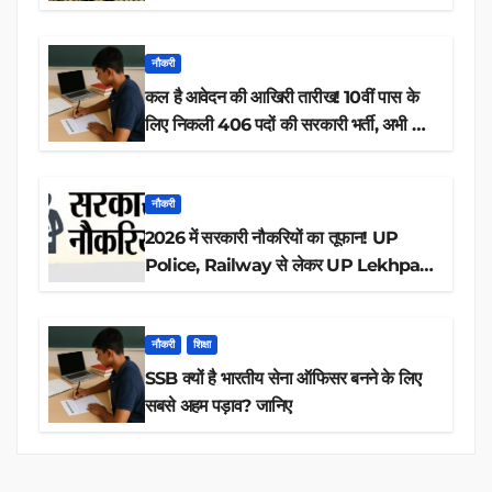
नौकरी
कल है आवेदन की आखिरी तारीख! 10वीं पास के
लिए निकली 406 पदों की सरकारी भर्ती, अभी करें
आवेदन
नौकरी
2026 में सरकारी नौकरियों का तूफान! UP
Police, Railway से लेकर UP Lekhpal
तक 84,000+ पदों के लिए drive शुरू
नौकरी
शिक्षा
SSB क्यों है भारतीय सेना ऑफिसर बनने के लिए
सबसे अहम पड़ाव? जानिए