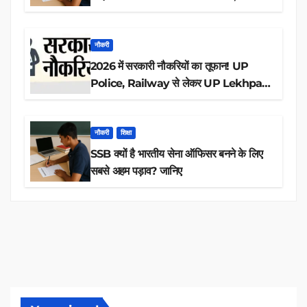
आवेदन
नौकरी
2026 में सरकारी नौकरियों का तूफान! UP
Police, Railway से लेकर UP Lekhpal
तक 84,000+ पदों के लिए drive शुरू
नौकरी
शिक्षा
SSB क्यों है भारतीय सेना ऑफिसर बनने के लिए
सबसे अहम पड़ाव? जानिए