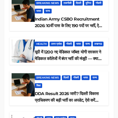
BREAKING NEWS
तकनीकी
दिल्ली
दुनिया
नौकरी
भारत
राज्य
Indian Army CSBO Recruitment
2026: 10वीं पास के लिए 190 पदों पर भर्ती, ऐसे
करें आवेदन
HEALTH
उत्तर प्रदेश
नौकरी
भारत
राज्य
लखनऊ
यूपी में 1200 नए मेडिकल जॉब्स! योगी सरकार ने
मेडिकल कॉलेजों में बंपर भर्ती की मंजूरी — क्या
आप पात्र हैं?
BREAKING NEWS
दिल्ली
नौकरी
भारत
राज्य
शिक्षा
DDA Result 2026 जारी? दिल्ली विकास
प्राधिकरण की बड़ी भर्ती का अपडेट, ऐसे करें
रिजल्ट चेक