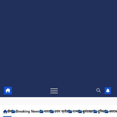
होम
Breaking News
भारत
उत्तर प्रदेश
राज्य
बुलंदशहर
दुनिया
अपरा