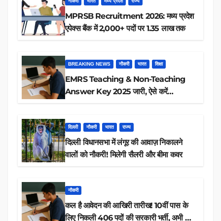
नौकरी
भारत
मध्य प्रदेश
राज्य
MPRSB Recruitment 2026: मध्य प्रदेश
एपेक्स बैंक में 2,000+ पदों पर 1.35 लाख तक
BREAKING NEWS
नौकरी
भारत
शिक्षा
EMRS Teaching & Non-Teaching
Answer Key 2025 जारी, ऐसे करें
डाउनलोड
दिल्ली
नौकरी
भारत
राज्य
दिल्ली विधानसभा में लंगूर की आवाज़ निकालने
वालों को नौकरी! मिलेगी सैलरी और बीमा कवर
नौकरी
कल है आवेदन की आखिरी तारीख! 10वीं पास के
लिए निकली 406 पदों की सरकारी भर्ती, अभी करें