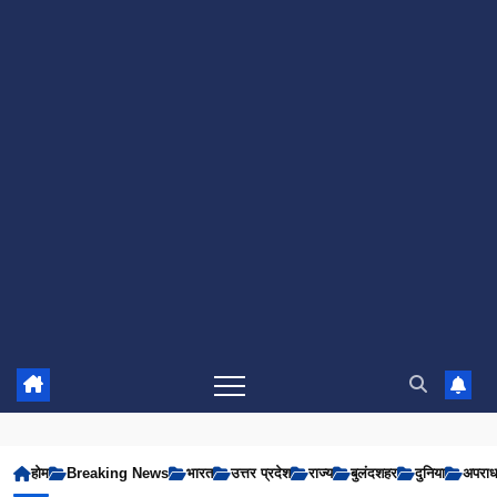
होम
Breaking News
भारत
उत्तर प्रदेश
राज्य
बुलंदशहर
दुनिया
अपरा