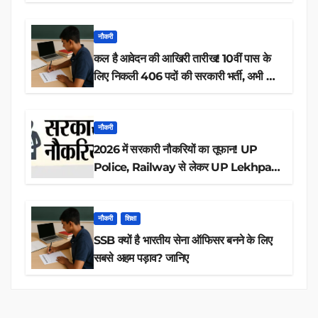
नौकरी
कल है आवेदन की आखिरी तारीख! 10वीं पास के
लिए निकली 406 पदों की सरकारी भर्ती, अभी करें
आवेदन
नौकरी
2026 में सरकारी नौकरियों का तूफान! UP
Police, Railway से लेकर UP Lekhpal
तक 84,000+ पदों के लिए drive शुरू
नौकरी
शिक्षा
SSB क्यों है भारतीय सेना ऑफिसर बनने के लिए
सबसे अहम पड़ाव? जानिए