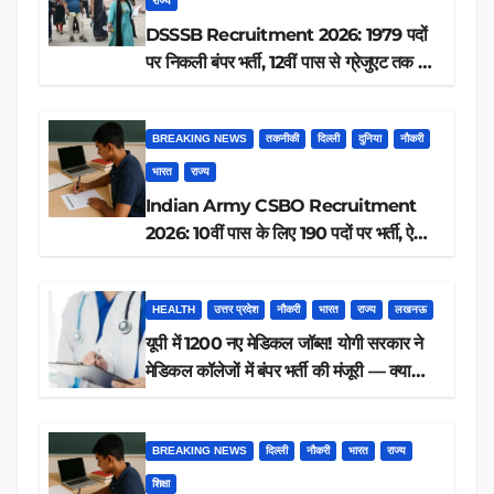
राज्य
DSSSB Recruitment 2026: 1979 पदों
पर निकली बंपर भर्ती, 12वीं पास से ग्रेजुएट तक करें
आवेदन, जानें पूरी डिटेल
BREAKING NEWS
तकनीकी
दिल्ली
दुनिया
नौकरी
भारत
राज्य
Indian Army CSBO Recruitment
2026: 10वीं पास के लिए 190 पदों पर भर्ती, ऐसे
करें आवेदन
HEALTH
उत्तर प्रदेश
नौकरी
भारत
राज्य
लखनऊ
यूपी में 1200 नए मेडिकल जॉब्स! योगी सरकार ने
मेडिकल कॉलेजों में बंपर भर्ती की मंजूरी — क्या
आप पात्र हैं?
BREAKING NEWS
दिल्ली
नौकरी
भारत
राज्य
शिक्षा