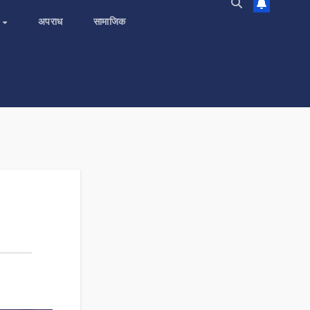
य
अपराध
सामाजिक