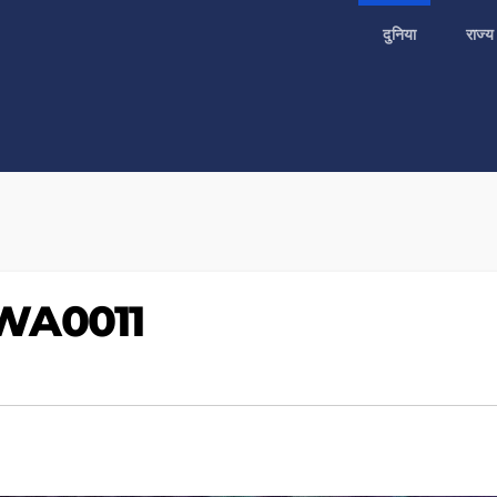
दुनिया
राज्
WA0011