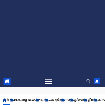
होम
Breaking News
भारत
उत्तर प्रदेश
राज्य
बुलंदशहर
दुनिया
अपरा