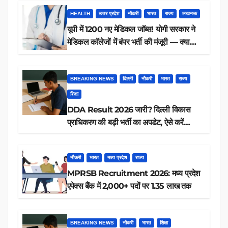
HEALTH
उत्तर प्रदेश
नौकरी
भारत
राज्य
लखनऊ
यूपी में 1200 नए मेडिकल जॉब्स! योगी सरकार ने
मेडिकल कॉलेजों में बंपर भर्ती की मंजूरी — क्या
आप पात्र हैं?
BREAKING NEWS
दिल्ली
नौकरी
भारत
राज्य
शिक्षा
DDA Result 2026 जारी? दिल्ली विकास
प्राधिकरण की बड़ी भर्ती का अपडेट, ऐसे करें
रिजल्ट चेक
नौकरी
भारत
मध्य प्रदेश
राज्य
MPRSB Recruitment 2026: मध्य प्रदेश
एपेक्स बैंक में 2,000+ पदों पर 1.35 लाख तक
BREAKING NEWS
नौकरी
भारत
शिक्षा