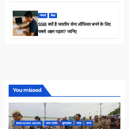
तक 84,000+ पदों के लिए drive शुरू
नौकरी
शिक्षा
SSB क्यों है भारतीय सेना ऑफिसर बनने के लिए
सबसे अहम पड़ाव? जानिए
You missed
BREAKING NEWS
उत्तर प्रदेश
बुलंदशहर
भारत
राज्य