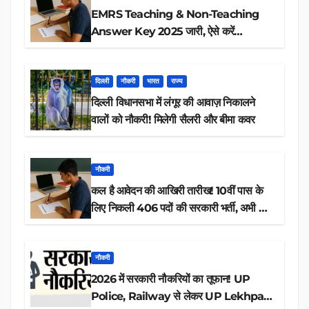
EMRS Teaching & Non-Teaching
Answer Key 2025 जारी, ऐसे करें
डाउनलोड
दिल्ली
नौकरी
भारत
राज्य
दिल्ली विधानसभा में लंगूर की आवाज़ निकालने
वालों को नौकरी! मिलेगी सैलरी और बीमा कवर
नौकरी
कल है आवेदन की आखिरी तारीख! 10वीं पास के
लिए निकली 406 पदों की सरकारी भर्ती, अभी करें
आवेदन
नौकरी
2026 में सरकारी नौकरियों का तूफान! UP
Police, Railway से लेकर UP Lekhpal