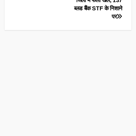
जिलों में फैला खेल, 137
ब्लड बैंक STF के निशाने
पर