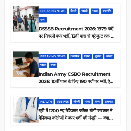
BREAKING NEWS
दिल्ली
नौकरी
भारत
राजनीति
राज्य
DSSSB Recruitment 2026: 1979 पदों
पर निकली बंपर भर्ती, 12वीं पास से ग्रेजुएट तक करें
आवेदन, जानें पूरी डिटेल
BREAKING NEWS
तकनीकी
दिल्ली
दुनिया
नौकरी
भारत
राज्य
Indian Army CSBO Recruitment
2026: 10वीं पास के लिए 190 पदों पर भर्ती, ऐसे
करें आवेदन
HEALTH
उत्तर प्रदेश
नौकरी
भारत
राज्य
लखनऊ
यूपी में 1200 नए मेडिकल जॉब्स! योगी सरकार ने
मेडिकल कॉलेजों में बंपर भर्ती की मंजूरी — क्या
आप पात्र हैं?