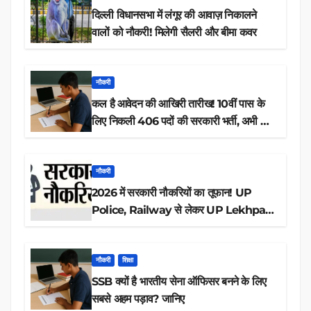
दिल्ली विधानसभा में लंगूर की आवाज़ निकालने
वालों को नौकरी! मिलेगी सैलरी और बीमा कवर
नौकरी
कल है आवेदन की आखिरी तारीख! 10वीं पास के
लिए निकली 406 पदों की सरकारी भर्ती, अभी करें
आवेदन
नौकरी
2026 में सरकारी नौकरियों का तूफान! UP
Police, Railway से लेकर UP Lekhpal
तक 84,000+ पदों के लिए drive शुरू
नौकरी
शिक्षा
SSB क्यों है भारतीय सेना ऑफिसर बनने के लिए
सबसे अहम पड़ाव? जानिए