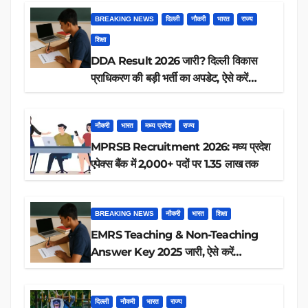
BREAKING NEWS
दिल्ली
नौकरी
भारत
राज्य
शिक्षा
DDA Result 2026 जारी? दिल्ली विकास
प्राधिकरण की बड़ी भर्ती का अपडेट, ऐसे करें
रिजल्ट चेक
नौकरी
भारत
मध्य प्रदेश
राज्य
MPRSB Recruitment 2026: मध्य प्रदेश
एपेक्स बैंक में 2,000+ पदों पर 1.35 लाख तक
BREAKING NEWS
नौकरी
भारत
शिक्षा
EMRS Teaching & Non-Teaching
Answer Key 2025 जारी, ऐसे करें
डाउनलोड
दिल्ली
नौकरी
भारत
राज्य