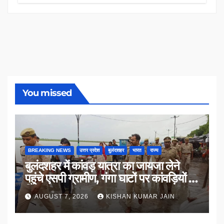
You missed
BREAKING NEWS
उत्तर प्रदेश
बुलंदशहर
भारत
राज्य
बुलंदशहर में कांवड़ यात्रा का जायजा लेने
पहुंचे एसपी ग्रामीण, गंगा घाटों पर कांवड़ियों से
किया संवाद
AUGUST 7, 2026
KISHAN KUMAR JAIN