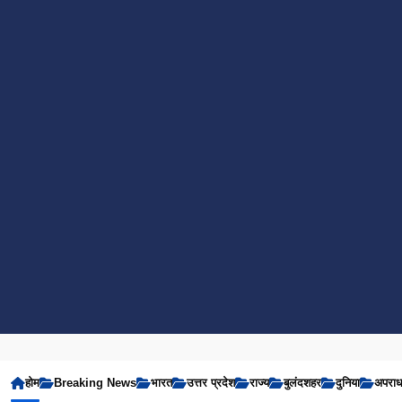
होम
Breaking News
भारत
उत्तर प्रदेश
राज्य
बुलंदशहर
दुनिया
अपरा