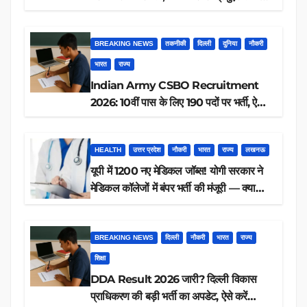
आवेदन, जानें पूरी डिटेल
BREAKING NEWS
तकनीकी
दिल्ली
दुनिया
नौकरी
भारत
राज्य
Indian Army CSBO Recruitment
2026: 10वीं पास के लिए 190 पदों पर भर्ती, ऐसे
करें आवेदन
HEALTH
उत्तर प्रदेश
नौकरी
भारत
राज्य
लखनऊ
यूपी में 1200 नए मेडिकल जॉब्स! योगी सरकार ने
मेडिकल कॉलेजों में बंपर भर्ती की मंजूरी — क्या
आप पात्र हैं?
BREAKING NEWS
दिल्ली
नौकरी
भारत
राज्य
शिक्षा
DDA Result 2026 जारी? दिल्ली विकास
प्राधिकरण की बड़ी भर्ती का अपडेट, ऐसे करें