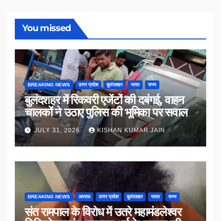
You missed
BREAKING NEWS
उत्तर प्रदेश
बुलंदशहर
भारत
राज्य
बुलंदशहर में रिकवरी एजेंटों की दबंगई, वाहन
चालकों ने उठाए पुलिस की भूमिका पर सवाल
JULY 31, 2026
KISHAN KUMAR JAIN
BREAKING NEWS
अपराध
उत्तर प्रदेश
बुलंदशहर
भारत
राज्य
संत रामपाल के विरोध में उतरे महामंडलेश्वर