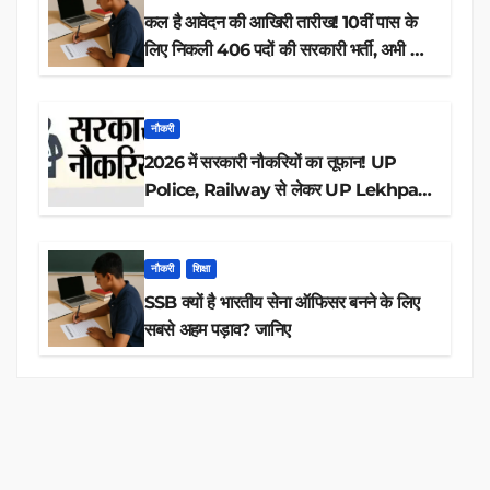
कल है आवेदन की आखिरी तारीख! 10वीं पास के
लिए निकली 406 पदों की सरकारी भर्ती, अभी करें
आवेदन
नौकरी
2026 में सरकारी नौकरियों का तूफान! UP
Police, Railway से लेकर UP Lekhpal
तक 84,000+ पदों के लिए drive शुरू
नौकरी
शिक्षा
SSB क्यों है भारतीय सेना ऑफिसर बनने के लिए
सबसे अहम पड़ाव? जानिए