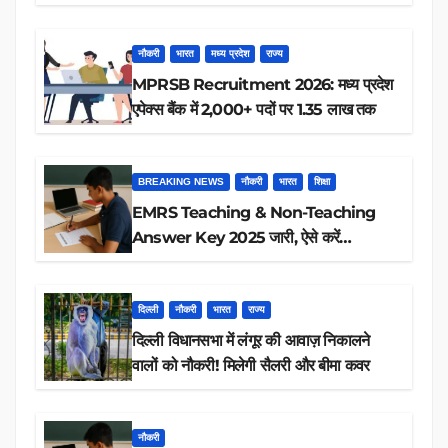
रिजल्ट चेक
नौकरी
भारत
मध्य प्रदेश
राज्य
MPRSB Recruitment 2026: मध्य प्रदेश
एपेक्स बैंक में 2,000+ पदों पर 1.35 लाख तक
BREAKING NEWS
नौकरी
भारत
शिक्षा
EMRS Teaching & Non-Teaching
Answer Key 2025 जारी, ऐसे करें
डाउनलोड
दिल्ली
नौकरी
भारत
राज्य
दिल्ली विधानसभा में लंगूर की आवाज़ निकालने
वालों को नौकरी! मिलेगी सैलरी और बीमा कवर
नौकरी