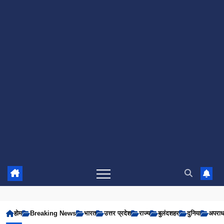
होम
Breaking News
भारत
उत्तर प्रदेश
राज्य
बुलंदशहर
दुनिया
अपरा