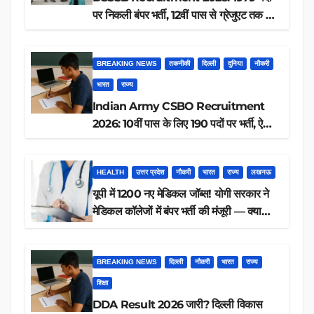
पर निकली बंपर भर्ती, 12वीं पास से ग्रेजुएट तक करें
आवेदन, जानें पूरी डिटेल
BREAKING NEWS
तकनीकी
दिल्ली
दुनिया
नौकरी
भारत
राज्य
Indian Army CSBO Recruitment
2026: 10वीं पास के लिए 190 पदों पर भर्ती, ऐसे
करें आवेदन
HEALTH
उत्तर प्रदेश
नौकरी
भारत
राज्य
लखनऊ
यूपी में 1200 नए मेडिकल जॉब्स! योगी सरकार ने
मेडिकल कॉलेजों में बंपर भर्ती की मंजूरी — क्या
आप पात्र हैं?
BREAKING NEWS
दिल्ली
नौकरी
भारत
राज्य
शिक्षा
DDA Result 2026 जारी? दिल्ली विकास