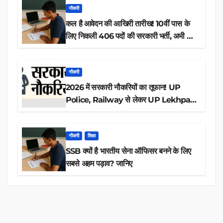
नौकरी
कल है आवेदन की आखिरी तारीख! 10वीं पास के
लिए निकली 406 पदों की सरकारी भर्ती, अभी करें
आवेदन
नौकरी
2026 में सरकारी नौकरियों का तूफान! UP
Police, Railway से लेकर UP Lekhpal
तक 84,000+ पदों के लिए drive शुरू
नौकरी
शिक्षा
SSB क्यों है भारतीय सेना ऑफिसर बनने के लिए
सबसे अहम पड़ाव? जानिए