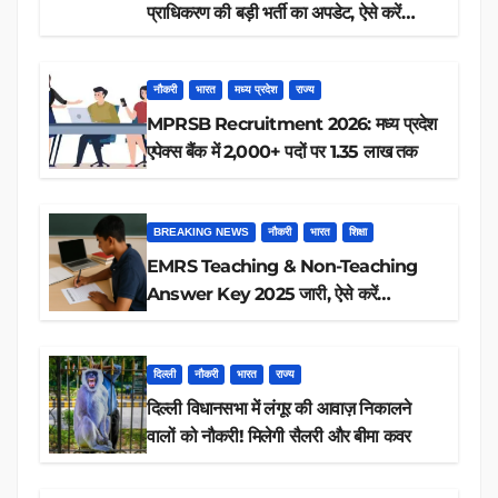
प्राधिकरण की बड़ी भर्ती का अपडेट, ऐसे करें
रिजल्ट चेक
नौकरी
भारत
मध्य प्रदेश
राज्य
MPRSB Recruitment 2026: मध्य प्रदेश
एपेक्स बैंक में 2,000+ पदों पर 1.35 लाख तक
BREAKING NEWS
नौकरी
भारत
शिक्षा
EMRS Teaching & Non-Teaching
Answer Key 2025 जारी, ऐसे करें
डाउनलोड
दिल्ली
नौकरी
भारत
राज्य
दिल्ली विधानसभा में लंगूर की आवाज़ निकालने
वालों को नौकरी! मिलेगी सैलरी और बीमा कवर