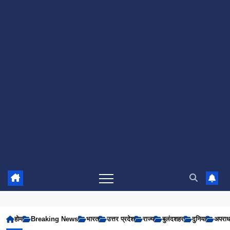
होम
Breaking News
भारत
उत्तर प्रदेश
राज्य
बुलंदशहर
दुनिया
अपरा