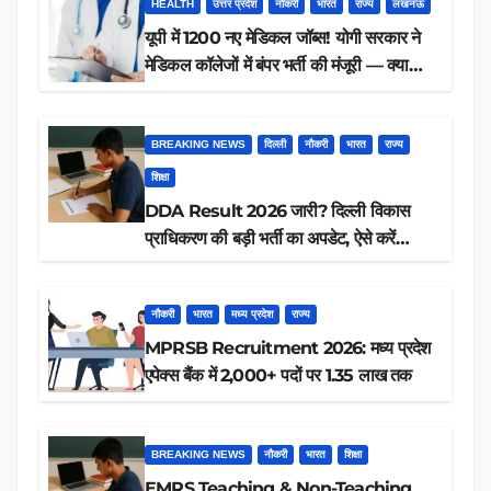
HEALTH
उत्तर प्रदेश
नौकरी
भारत
राज्य
लखनऊ
यूपी में 1200 नए मेडिकल जॉब्स! योगी सरकार ने
मेडिकल कॉलेजों में बंपर भर्ती की मंजूरी — क्या
आप पात्र हैं?
BREAKING NEWS
दिल्ली
नौकरी
भारत
राज्य
शिक्षा
DDA Result 2026 जारी? दिल्ली विकास
प्राधिकरण की बड़ी भर्ती का अपडेट, ऐसे करें
रिजल्ट चेक
नौकरी
भारत
मध्य प्रदेश
राज्य
MPRSB Recruitment 2026: मध्य प्रदेश
एपेक्स बैंक में 2,000+ पदों पर 1.35 लाख तक
BREAKING NEWS
नौकरी
भारत
शिक्षा
EMRS Teaching & Non-Teaching