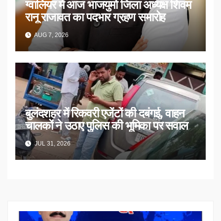
ग्वालियर में आज भाजयुमो जिला अध्यक्ष शिवम
रानू राजावत का पदभार ग्रहण समारोह
AUG 7, 2026
बुलंदशहर में रिकवरी एजेंटों की दबंगई, वाहन
चालकों ने उठाए पुलिस की भूमिका पर सवाल
JUL 31, 2026