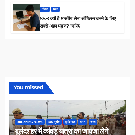
नौकरी
शिक्षा
SSB क्यों है भारतीय सेना ऑफिसर बनने के लिए
सबसे अहम पड़ाव? जानिए
You missed
BREAKING NEWS
उत्तर प्रदेश
बुलंदशहर
भारत
राज्य
बुलंदशहर में कांवड़ यात्रा का जायजा लेने