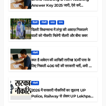
Answer Key 2025 जारी, ऐसे करें
डाउनलोड
दिल्ली
नौकरी
भारत
राज्य
दिल्ली विधानसभा में लंगूर की आवाज़ निकालने
वालों को नौकरी! मिलेगी सैलरी और बीमा कवर
नौकरी
कल है आवेदन की आखिरी तारीख! 10वीं पास के
लिए निकली 406 पदों की सरकारी भर्ती, अभी करें
आवेदन
नौकरी
2026 में सरकारी नौकरियों का तूफान! UP
Police, Railway से लेकर UP Lekhpal
तक 84,000+ पदों के लिए drive शुरू