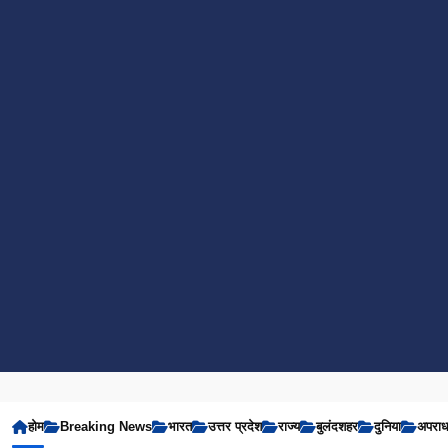
होम
Breaking News
भारत
उत्तर प्रदेश
राज्य
बुलंदशहर
दुनिया
अपरा