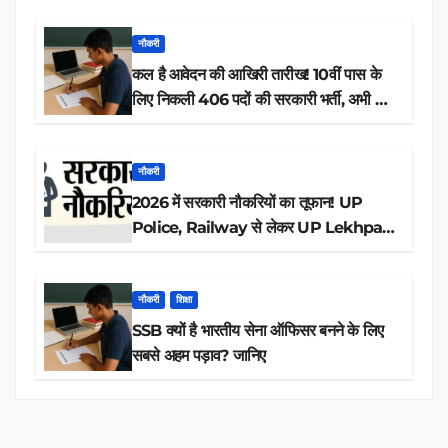
नौकरी
कल है आवेदन की आखिरी तारीख! 10वीं पास के
लिए निकली 406 पदों की सरकारी भर्ती, अभी करें
आवेदन
नौकरी
2026 में सरकारी नौकरियों का तूफान! UP
Police, Railway से लेकर UP Lekhpal
तक 84,000+ पदों के लिए drive शुरू
नौकरी
शिक्षा
SSB क्यों है भारतीय सेना ऑफिसर बनने के लिए
सबसे अहम पड़ाव? जानिए