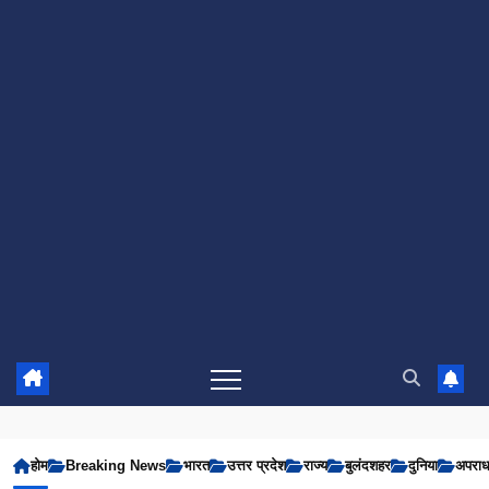
होम
Breaking News
भारत
उत्तर प्रदेश
राज्य
बुलंदशहर
दुनिया
अपरा