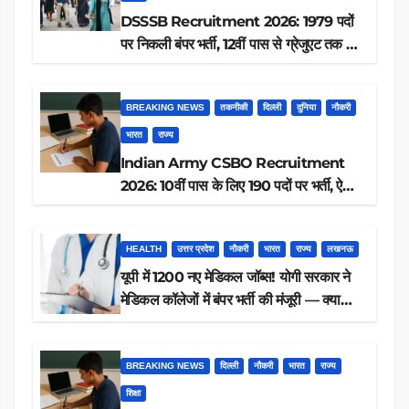
DSSSB Recruitment 2026: 1979 पदों
पर निकली बंपर भर्ती, 12वीं पास से ग्रेजुएट तक करें
आवेदन, जानें पूरी डिटेल
BREAKING NEWS
तकनीकी
दिल्ली
दुनिया
नौकरी
भारत
राज्य
Indian Army CSBO Recruitment
2026: 10वीं पास के लिए 190 पदों पर भर्ती, ऐसे
करें आवेदन
HEALTH
उत्तर प्रदेश
नौकरी
भारत
राज्य
लखनऊ
यूपी में 1200 नए मेडिकल जॉब्स! योगी सरकार ने
मेडिकल कॉलेजों में बंपर भर्ती की मंजूरी — क्या
आप पात्र हैं?
BREAKING NEWS
दिल्ली
नौकरी
भारत
राज्य
शिक्षा