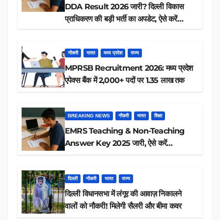
DDA Result 2026 जारी? दिल्ली विकास
प्राधिकरण की बड़ी भर्ती का अपडेट, ऐसे करें
रिजल्ट चेक
नौकरी
भारत
मध्य प्रदेश
राज्य
MPRSB Recruitment 2026: मध्य प्रदेश
एपेक्स बैंक में 2,000+ पदों पर 1.35 लाख तक
BREAKING NEWS
नौकरी
भारत
शिक्षा
EMRS Teaching & Non-Teaching
Answer Key 2025 जारी, ऐसे करें
डाउनलोड
दिल्ली
नौकरी
भारत
राज्य
दिल्ली विधानसभा में लंगूर की आवाज़ निकालने
वालों को नौकरी! मिलेगी सैलरी और बीमा कवर