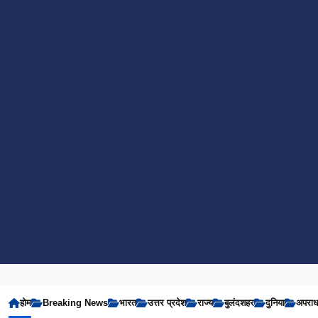
होम
Breaking News
भारत
उत्तर प्रदेश
राज्य
बुलंदशहर
दुनिया
अपरा