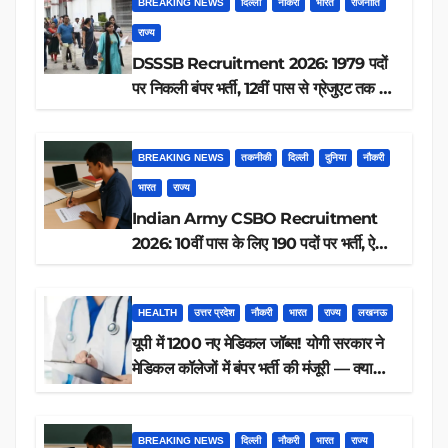
BREAKING NEWS
दिल्ली
नौकरी
भारत
राजनीति
राज्य
DSSSB Recruitment 2026: 1979 पदों
पर निकली बंपर भर्ती, 12वीं पास से ग्रेजुएट तक करें
आवेदन, जानें पूरी डिटेल
BREAKING NEWS
तकनीकी
दिल्ली
दुनिया
नौकरी
भारत
राज्य
Indian Army CSBO Recruitment
2026: 10वीं पास के लिए 190 पदों पर भर्ती, ऐसे
करें आवेदन
HEALTH
उत्तर प्रदेश
नौकरी
भारत
राज्य
लखनऊ
यूपी में 1200 नए मेडिकल जॉब्स! योगी सरकार ने
मेडिकल कॉलेजों में बंपर भर्ती की मंजूरी — क्या
आप पात्र हैं?
BREAKING NEWS
दिल्ली
नौकरी
भारत
राज्य