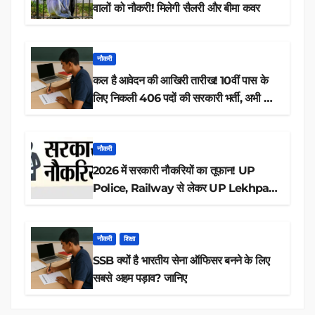
वालों को नौकरी! मिलेगी सैलरी और बीमा कवर
नौकरी
कल है आवेदन की आखिरी तारीख! 10वीं पास के
लिए निकली 406 पदों की सरकारी भर्ती, अभी करें
आवेदन
नौकरी
2026 में सरकारी नौकरियों का तूफान! UP
Police, Railway से लेकर UP Lekhpal
तक 84,000+ पदों के लिए drive शुरू
नौकरी
शिक्षा
SSB क्यों है भारतीय सेना ऑफिसर बनने के लिए
सबसे अहम पड़ाव? जानिए