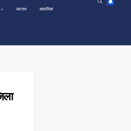
य
अपराध
सामाजिक
जिला