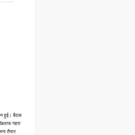
न्न हुई। बैठक
े खिलाफ गहरा
जना तैयार