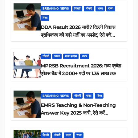
BREAKING NEWS
दिल्ली
नौकरी
भारत
राज्य
शिक्षा
DDA Result 2026 जारी? दिल्ली विकास
प्राधिकरण की बड़ी भर्ती का अपडेट, ऐसे करें
रिजल्ट चेक
नौकरी
भारत
मध्य प्रदेश
राज्य
MPRSB Recruitment 2026: मध्य प्रदेश
एपेक्स बैंक में 2,000+ पदों पर 1.35 लाख तक
BREAKING NEWS
नौकरी
भारत
शिक्षा
EMRS Teaching & Non-Teaching
Answer Key 2025 जारी, ऐसे करें
डाउनलोड
दिल्ली
नौकरी
भारत
राज्य