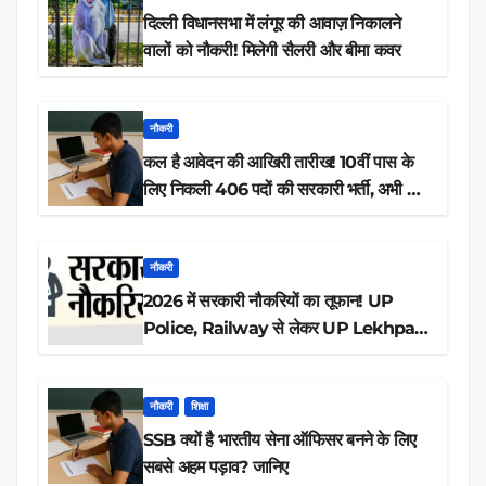
दिल्ली विधानसभा में लंगूर की आवाज़ निकालने
वालों को नौकरी! मिलेगी सैलरी और बीमा कवर
नौकरी
कल है आवेदन की आखिरी तारीख! 10वीं पास के
लिए निकली 406 पदों की सरकारी भर्ती, अभी करें
आवेदन
नौकरी
2026 में सरकारी नौकरियों का तूफान! UP
Police, Railway से लेकर UP Lekhpal
तक 84,000+ पदों के लिए drive शुरू
नौकरी
शिक्षा
SSB क्यों है भारतीय सेना ऑफिसर बनने के लिए
सबसे अहम पड़ाव? जानिए