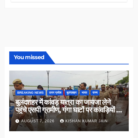
You missed
BREAKING NEWS
उत्तर प्रदेश
बुलंदशहर
भारत
राज्य
बुलंदशहर में कांवड़ यात्रा का जायजा लेने
पहुंचे एसपी ग्रामीण, गंगा घाटों पर कांवड़ियों से
किया संवाद
AUGUST 7, 2026
KISHAN KUMAR JAIN