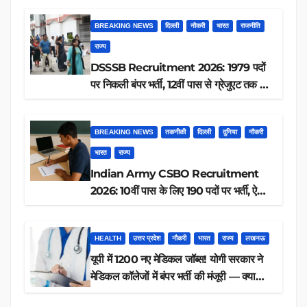
BREAKING NEWS
दिल्ली
नौकरी
भारत
राजनीति
राज्य
DSSSB Recruitment 2026: 1979 पदों
पर निकली बंपर भर्ती, 12वीं पास से ग्रेजुएट तक करें
आवेदन, जानें पूरी डिटेल
BREAKING NEWS
तकनीकी
दिल्ली
दुनिया
नौकरी
भारत
राज्य
Indian Army CSBO Recruitment
2026: 10वीं पास के लिए 190 पदों पर भर्ती, ऐसे
करें आवेदन
HEALTH
उत्तर प्रदेश
नौकरी
भारत
राज्य
लखनऊ
यूपी में 1200 नए मेडिकल जॉब्स! योगी सरकार ने
मेडिकल कॉलेजों में बंपर भर्ती की मंजूरी — क्या
आप पात्र हैं?