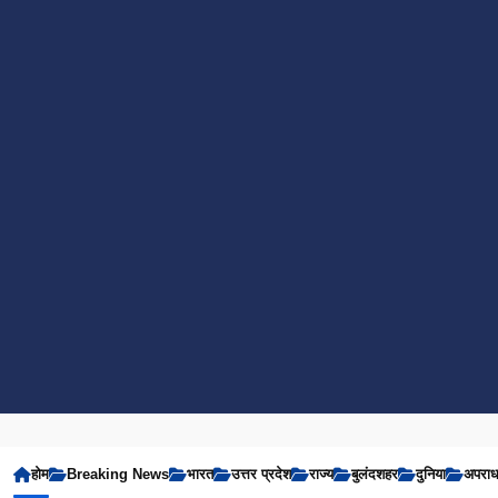
होम
Breaking News
भारत
उत्तर प्रदेश
राज्य
बुलंदशहर
दुनिया
अपरा