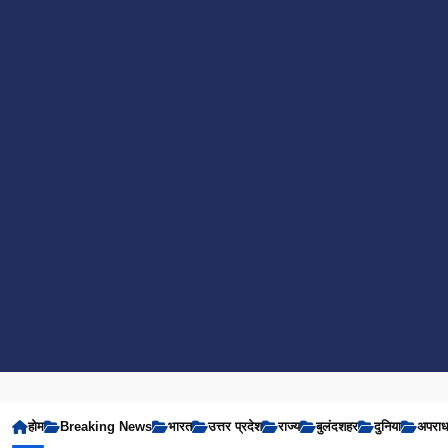
होम
Breaking News
भारत
उत्तर प्रदेश
राज्य
बुलंदशहर
दुनिया
अपरा