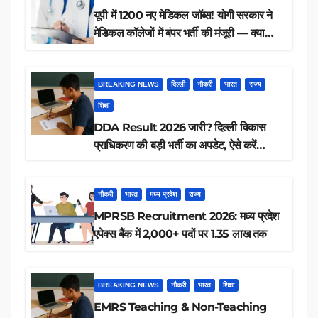
यूपी में 1200 नए मेडिकल जॉब्स! योगी सरकार ने
मेडिकल कॉलेजों में बंपर भर्ती की मंजूरी — क्या
आप पात्र हैं?
BREAKING NEWS
दिल्ली
नौकरी
भारत
राज्य
शिक्षा
DDA Result 2026 जारी? दिल्ली विकास
प्राधिकरण की बड़ी भर्ती का अपडेट, ऐसे करें
रिजल्ट चेक
नौकरी
भारत
मध्य प्रदेश
राज्य
MPRSB Recruitment 2026: मध्य प्रदेश
एपेक्स बैंक में 2,000+ पदों पर 1.35 लाख तक
BREAKING NEWS
नौकरी
भारत
शिक्षा
EMRS Teaching & Non-Teaching