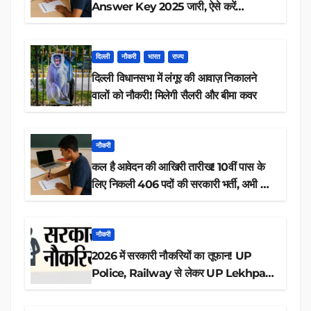
Answer Key 2025 जारी, ऐसे करें
डाउनलोड
दिल्ली
नौकरी
भारत
राज्य
दिल्ली विधानसभा में लंगूर की आवाज़ निकालने
वालों को नौकरी! मिलेगी सैलरी और बीमा कवर
नौकरी
कल है आवेदन की आखिरी तारीख! 10वीं पास के
लिए निकली 406 पदों की सरकारी भर्ती, अभी करें
आवेदन
नौकरी
2026 में सरकारी नौकरियों का तूफान! UP
Police, Railway से लेकर UP Lekhpal
तक 84,000+ पदों के लिए drive शुरू