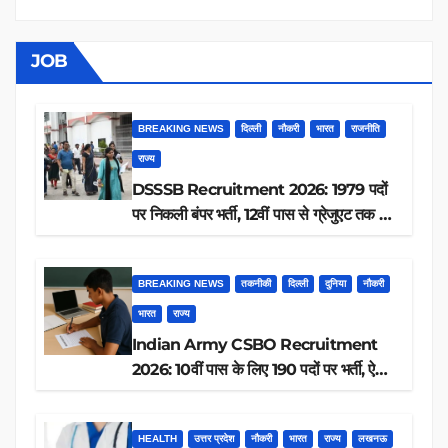
JOB
BREAKING NEWS
दिल्ली
नौकरी
भारत
राजनीति
राज्य
DSSSB Recruitment 2026: 1979 पदों
पर निकली बंपर भर्ती, 12वीं पास से ग्रेजुएट तक करें
आवेदन, जानें पूरी डिटेल
BREAKING NEWS
तकनीकी
दिल्ली
दुनिया
नौकरी
भारत
राज्य
Indian Army CSBO Recruitment
2026: 10वीं पास के लिए 190 पदों पर भर्ती, ऐसे
करें आवेदन
HEALTH
उत्तर प्रदेश
नौकरी
भारत
राज्य
लखनऊ