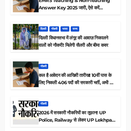
EMRS Teaching & Non-Teaching
Answer Key 2025 जारी, ऐसे करें
डाउनलोड
दिल्ली
नौकरी
भारत
राज्य
दिल्ली विधानसभा में लंगूर की आवाज़ निकालने
वालों को नौकरी! मिलेगी सैलरी और बीमा कवर
नौकरी
कल है आवेदन की आखिरी तारीख! 10वीं पास के
लिए निकली 406 पदों की सरकारी भर्ती, अभी करें
आवेदन
नौकरी
2026 में सरकारी नौकरियों का तूफान! UP
Police, Railway से लेकर UP Lekhpal
तक 84,000+ पदों के लिए drive शुरू