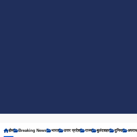
होम
Breaking News
भारत
उत्तर प्रदेश
राज्य
बुलंदशहर
दुनिया
अपरा