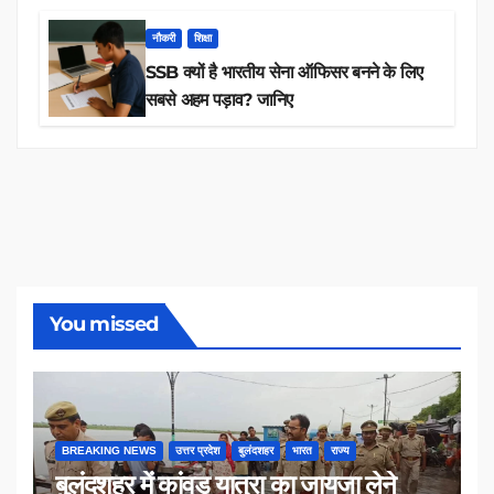
नौकरी
शिक्षा
SSB क्यों है भारतीय सेना ऑफिसर बनने के लिए
सबसे अहम पड़ाव? जानिए
You missed
BREAKING NEWS
उत्तर प्रदेश
बुलंदशहर
भारत
राज्य
बुलंदशहर में कांवड़ यात्रा का जायजा लेने