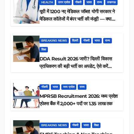
HEALTH
उत्तर प्रदेश
नौकरी
भारत
राज्य
लखनऊ
यूपी में 1200 नए मेडिकल जॉब्स! योगी सरकार ने
मेडिकल कॉलेजों में बंपर भर्ती की मंजूरी — क्या
आप पात्र हैं?
BREAKING NEWS
दिल्ली
नौकरी
भारत
राज्य
शिक्षा
DDA Result 2026 जारी? दिल्ली विकास
प्राधिकरण की बड़ी भर्ती का अपडेट, ऐसे करें
रिजल्ट चेक
नौकरी
भारत
मध्य प्रदेश
राज्य
MPRSB Recruitment 2026: मध्य प्रदेश
एपेक्स बैंक में 2,000+ पदों पर 1.35 लाख तक
BREAKING NEWS
नौकरी
भारत
शिक्षा