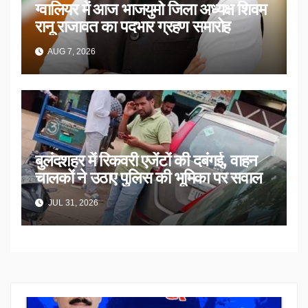
ग्वालियर में आज भाजयुमो जिला अध्यक्ष शिवम
रानू राजावत का पदभार ग्रहण समारोह
AUG 7, 2026
बुलंदशहर में रिकवरी एजेंटों की दबंगई, वाहन
चालकों ने उठाए पुलिस की भूमिका पर सवाल
JUL 31, 2026