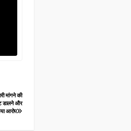
री मांगने की
ावट डालने और
ाया आरोप