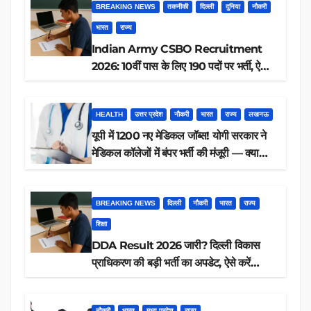
BREAKING NEWS
तकनीकी
दिल्ली
दुनिया
नौकरी
भारत
राज्य
Indian Army CSBO Recruitment
2026: 10वीं पास के लिए 190 पदों पर भर्ती, ऐसे
करें आवेदन
HEALTH
उत्तर प्रदेश
नौकरी
भारत
राज्य
लखनऊ
यूपी में 1200 नए मेडिकल जॉब्स! योगी सरकार ने
मेडिकल कॉलेजों में बंपर भर्ती की मंजूरी — क्या
आप पात्र हैं?
BREAKING NEWS
दिल्ली
नौकरी
भारत
राज्य
शिक्षा
DDA Result 2026 जारी? दिल्ली विकास
प्राधिकरण की बड़ी भर्ती का अपडेट, ऐसे करें
रिजल्ट चेक
नौकरी
भारत
मध्य प्रदेश
राज्य