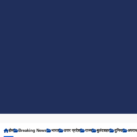
होम
Breaking News
भारत
उत्तर प्रदेश
राज्य
बुलंदशहर
दुनिया
अपरा