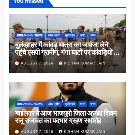
You missed
BREAKING NEWS
उत्तर प्रदेश
बुलंदशहर
भारत
राज्य
बुलंदशहर में कांवड़ यात्रा का जायजा लेने
पहुंचे एसपी ग्रामीण, गंगा घाटों पर कांवड़ियों से
किया संवाद
AUGUST 7, 2026
KISHAN KUMAR JAIN
BREAKING NEWS
उत्तर प्रदेश
बुलंदशहर
भारत
राज्य
ग्वालियर में आज भाजयुमो जिला अध्यक्ष शिवम
रानू राजावत का पदभार ग्रहण समारोह
AUGUST 7, 2026
KISHAN KUMAR JAIN