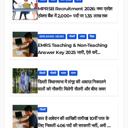
MPRSB Recruitment 2026: मध्य प्रदेश
एपेक्स बैंक में 2,000+ पदों पर 1.35 लाख तक
BREAKING NEWS
नौकरी
भारत
शिक्षा
EMRS Teaching & Non-Teaching
Answer Key 2025 जारी, ऐसे करें
डाउनलोड
दिल्ली
नौकरी
भारत
राज्य
दिल्ली विधानसभा में लंगूर की आवाज़ निकालने
वालों को नौकरी! मिलेगी सैलरी और बीमा कवर
नौकरी
कल है आवेदन की आखिरी तारीख! 10वीं पास के
लिए निकली 406 पदों की सरकारी भर्ती, अभी करें