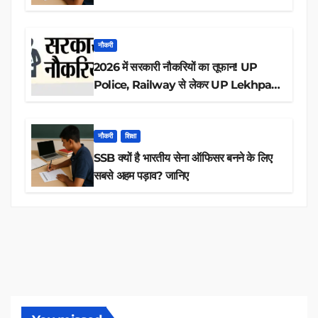
आवेदन
नौकरी
2026 में सरकारी नौकरियों का तूफान! UP
Police, Railway से लेकर UP Lekhpal
तक 84,000+ पदों के लिए drive शुरू
नौकरी
शिक्षा
SSB क्यों है भारतीय सेना ऑफिसर बनने के लिए
सबसे अहम पड़ाव? जानिए