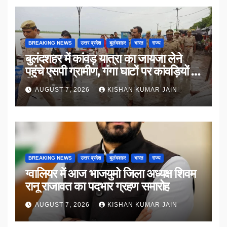
BREAKING NEWS
उत्तर प्रदेश
बुलंदशहर
भारत
राज्य
बुलंदशहर में कांवड़ यात्रा का जायजा लेने
पहुंचे एसपी ग्रामीण, गंगा घाटों पर कांवड़ियों से
किया संवाद
AUGUST 7, 2026
KISHAN KUMAR JAIN
BREAKING NEWS
उत्तर प्रदेश
बुलंदशहर
भारत
राज्य
ग्वालियर में आज भाजयुमो जिला अध्यक्ष शिवम
रानू राजावत का पदभार ग्रहण समारोह
AUGUST 7, 2026
KISHAN KUMAR JAIN