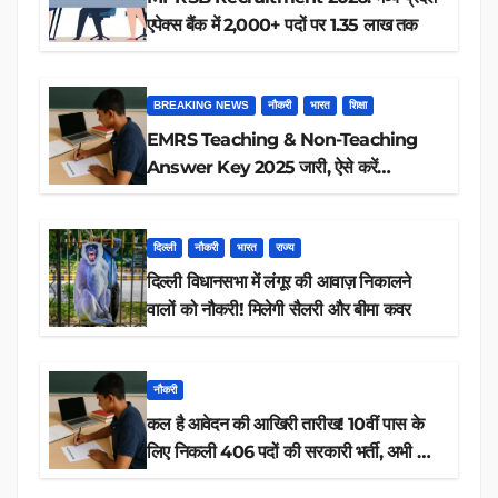
एपेक्स बैंक में 2,000+ पदों पर 1.35 लाख तक
BREAKING NEWS
नौकरी
भारत
शिक्षा
EMRS Teaching & Non-Teaching
Answer Key 2025 जारी, ऐसे करें
डाउनलोड
दिल्ली
नौकरी
भारत
राज्य
दिल्ली विधानसभा में लंगूर की आवाज़ निकालने
वालों को नौकरी! मिलेगी सैलरी और बीमा कवर
नौकरी
कल है आवेदन की आखिरी तारीख! 10वीं पास के
लिए निकली 406 पदों की सरकारी भर्ती, अभी करें
आवेदन