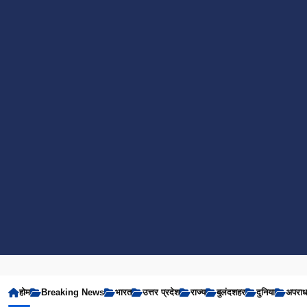
होम
Breaking News
भारत
उत्तर प्रदेश
राज्य
बुलंदशहर
दुनिया
अपरा