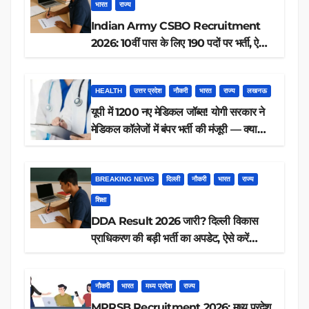
भारत
राज्य
Indian Army CSBO Recruitment
2026: 10वीं पास के लिए 190 पदों पर भर्ती, ऐसे
करें आवेदन
HEALTH
उत्तर प्रदेश
नौकरी
भारत
राज्य
लखनऊ
यूपी में 1200 नए मेडिकल जॉब्स! योगी सरकार ने
मेडिकल कॉलेजों में बंपर भर्ती की मंजूरी — क्या
आप पात्र हैं?
BREAKING NEWS
दिल्ली
नौकरी
भारत
राज्य
शिक्षा
DDA Result 2026 जारी? दिल्ली विकास
प्राधिकरण की बड़ी भर्ती का अपडेट, ऐसे करें
रिजल्ट चेक
नौकरी
भारत
मध्य प्रदेश
राज्य
MPRSB Recruitment 2026: मध्य प्रदेश