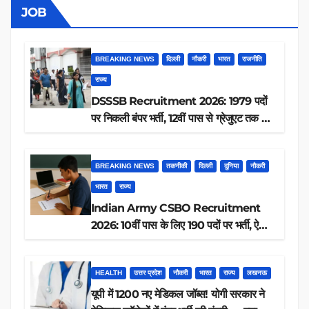
JOB
BREAKING NEWS
दिल्ली
नौकरी
भारत
राजनीति
राज्य
DSSSB Recruitment 2026: 1979 पदों
पर निकली बंपर भर्ती, 12वीं पास से ग्रेजुएट तक करें
आवेदन, जानें पूरी डिटेल
BREAKING NEWS
तकनीकी
दिल्ली
दुनिया
नौकरी
भारत
राज्य
Indian Army CSBO Recruitment
2026: 10वीं पास के लिए 190 पदों पर भर्ती, ऐसे
करें आवेदन
HEALTH
उत्तर प्रदेश
नौकरी
भारत
राज्य
लखनऊ
यूपी में 1200 नए मेडिकल जॉब्स! योगी सरकार ने