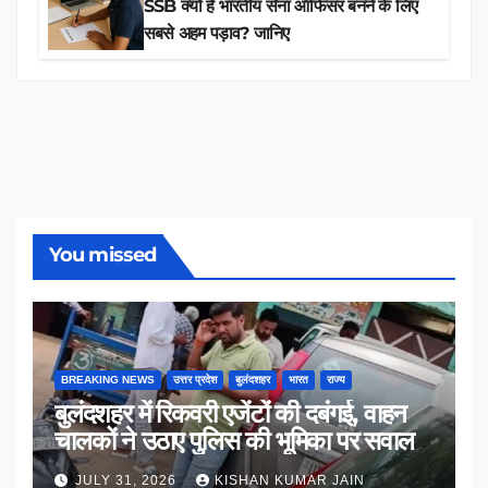
SSB क्यों है भारतीय सेना ऑफिसर बनने के लिए
सबसे अहम पड़ाव? जानिए
You missed
BREAKING NEWS
उत्तर प्रदेश
बुलंदशहर
भारत
राज्य
बुलंदशहर में रिकवरी एजेंटों की दबंगई, वाहन
चालकों ने उठाए पुलिस की भूमिका पर सवाल
JULY 31, 2026
KISHAN KUMAR JAIN