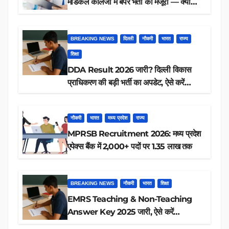
मेडिकल कॉलेजों में बंपर भर्ती की मंजूरी — क्या
आप पात्र हैं?
BREAKING NEWS
दिल्ली
नौकरी
भारत
राज्य
शिक्षा
DDA Result 2026 जारी? दिल्ली विकास
प्राधिकरण की बड़ी भर्ती का अपडेट, ऐसे करें
रिजल्ट चेक
नौकरी
भारत
मध्य प्रदेश
राज्य
MPRSB Recruitment 2026: मध्य प्रदेश
एपेक्स बैंक में 2,000+ पदों पर 1.35 लाख तक
BREAKING NEWS
नौकरी
भारत
शिक्षा
EMRS Teaching & Non-Teaching
Answer Key 2025 जारी, ऐसे करें
डाउनलोड