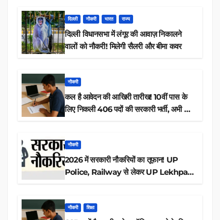
दिल्ली
नौकरी
भारत
राज्य
दिल्ली विधानसभा में लंगूर की आवाज़ निकालने
वालों को नौकरी! मिलेगी सैलरी और बीमा कवर
नौकरी
कल है आवेदन की आखिरी तारीख! 10वीं पास के
लिए निकली 406 पदों की सरकारी भर्ती, अभी करें
आवेदन
नौकरी
2026 में सरकारी नौकरियों का तूफान! UP
Police, Railway से लेकर UP Lekhpal
तक 84,000+ पदों के लिए drive शुरू
नौकरी
शिक्षा