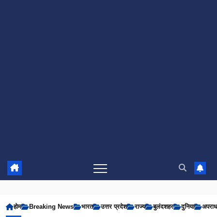
होम
Breaking News
भारत
उत्तर प्रदेश
राज्य
बुलंदशहर
दुनिया
अपरा