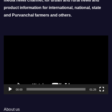
media news channel, for urban and rural news and
product information for international, national, state
and Purvanchal farmers and others.
Video
Player
00:00
01:26
About us