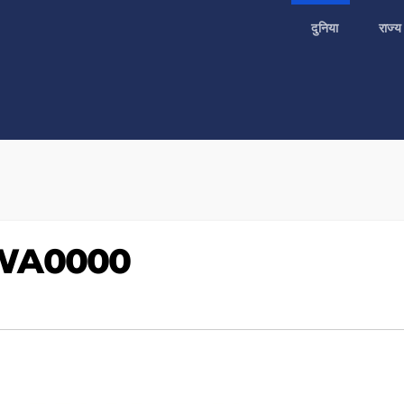
दुनिया
राज्
-WA0000