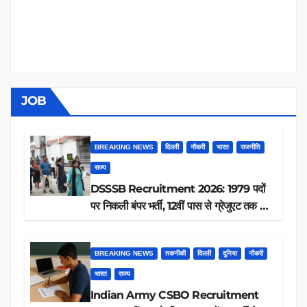
JOB
BREAKING NEWS
दिल्ली
नौकरी
भारत
राजनीति
राज्य
DSSSB Recruitment 2026: 1979 पदों
पर निकली बंपर भर्ती, 12वीं पास से ग्रेजुएट तक करें
आवेदन, जानें पूरी डिटेल
BREAKING NEWS
तकनीकी
दिल्ली
दुनिया
नौकरी
भारत
राज्य
Indian Army CSBO Recruitment