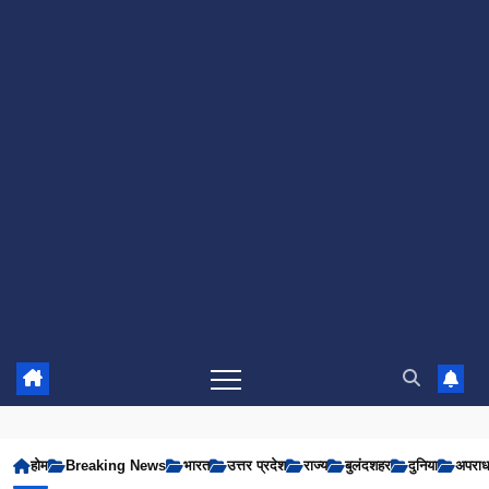
होम
Breaking News
भारत
उत्तर प्रदेश
राज्य
बुलंदशहर
दुनिया
अपरा