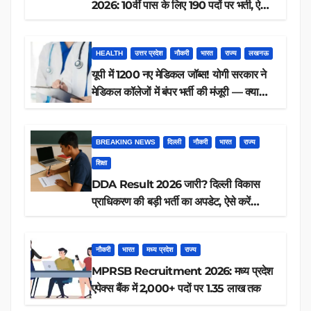
2026: 10वीं पास के लिए 190 पदों पर भर्ती, ऐसे
करें आवेदन
HEALTH
उत्तर प्रदेश
नौकरी
भारत
राज्य
लखनऊ
यूपी में 1200 नए मेडिकल जॉब्स! योगी सरकार ने
मेडिकल कॉलेजों में बंपर भर्ती की मंजूरी — क्या
आप पात्र हैं?
BREAKING NEWS
दिल्ली
नौकरी
भारत
राज्य
शिक्षा
DDA Result 2026 जारी? दिल्ली विकास
प्राधिकरण की बड़ी भर्ती का अपडेट, ऐसे करें
रिजल्ट चेक
नौकरी
भारत
मध्य प्रदेश
राज्य
MPRSB Recruitment 2026: मध्य प्रदेश
एपेक्स बैंक में 2,000+ पदों पर 1.35 लाख तक