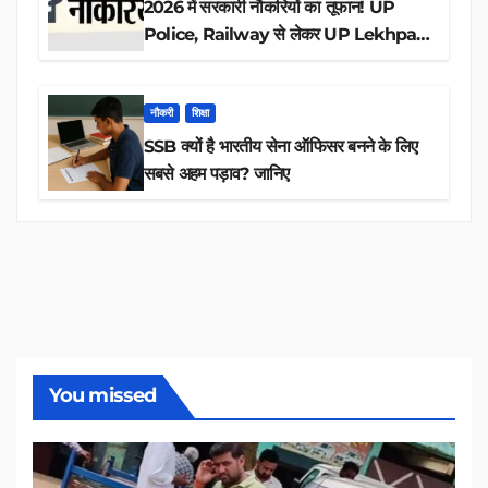
2026 में सरकारी नौकरियों का तूफान! UP
Police, Railway से लेकर UP Lekhpal
तक 84,000+ पदों के लिए drive शुरू
नौकरी
शिक्षा
SSB क्यों है भारतीय सेना ऑफिसर बनने के लिए
सबसे अहम पड़ाव? जानिए
You missed